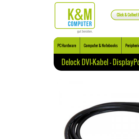
Click & Collect 
PC Hardware
Computer & Notebooks
Peripheri
Delock DVI-Kabel - DisplayP