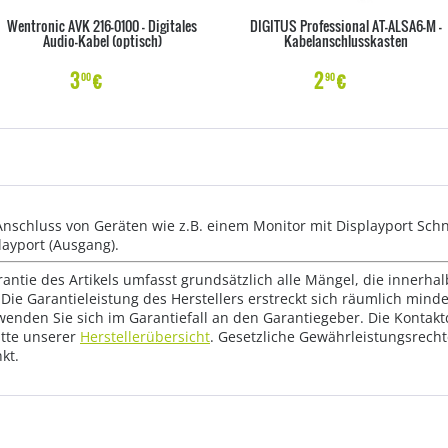
Wentronic AVK 216-0100 - Digitales
DIGITUS Professional AT-ALSA6-M -
Audio-Kabel (optisch)
Kabelanschlusskasten
3
€
2
€
00
90
nschluss von Geräten wie z.B. einem Monitor mit Displayport Schni
layport (Ausgang).
rantie des Artikels umfasst grundsätzlich alle Mängel, die innerha
Die Garantieleistung des Herstellers erstreckt sich räumlich mind
wenden Sie sich im Garantiefall an den Garantiegeber. Die Konta
tte unserer
Herstellerübersicht
. Gesetzliche Gewährleistungsrech
kt.