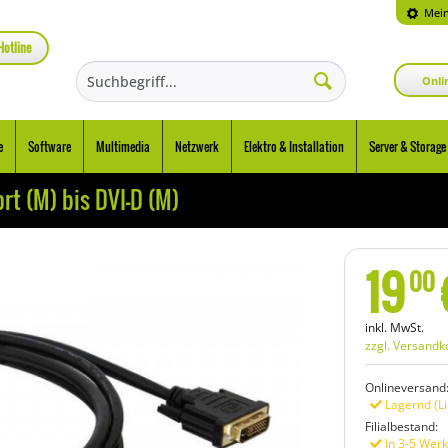
Mein
Hotline
Onli
e
Software
Multimedia
Netzwerk
Elektro & Installation
Server & Storage
ort (M) bis DVI-D (M)
19
00
inkl. MwSt.
zzgl. Versandk
Onlineversand
Lagernd (Li
Filialbestand:
In 3-5 Werk