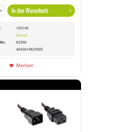
In den
Warenkorb
:
105740
Delock
-Nr:
82590
4043619825905
Merken