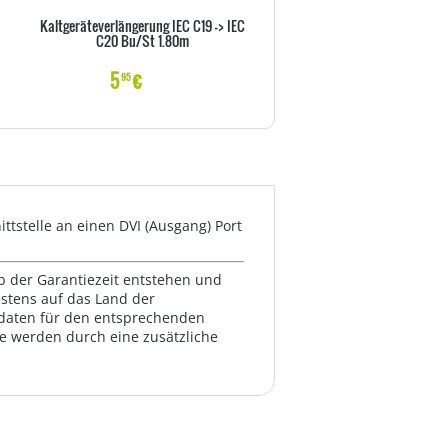
Kaltgeräteverlängerung IEC C19 -> IEC
Goobay NK 100 S-100 1m sc
C20 Bu/St 1.80m
Netzkabel AC Buchse> - Kab
Strom/Netzteil
5
€
6
€
95
99
ttstelle an einen DVI (Ausgang) Port
lb der Garantiezeit entstehen und
estens auf das Land der
ktdaten für den entsprechenden
te werden durch eine zusätzliche