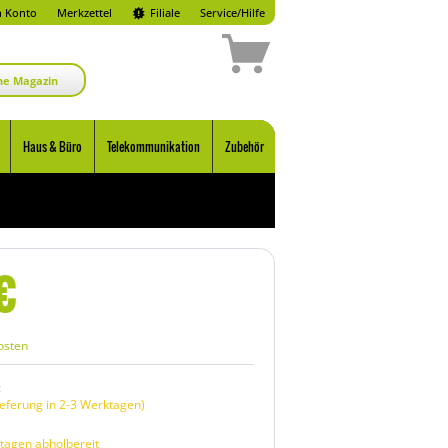
 Konto
Merkzettel
Filiale
Service/Hilfe
ne Magazin
Haus & Büro
Telekommunikation
Zubehör
€
osten
:
eferung in 2-3 Werktagen)
tagen abholbereit