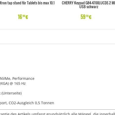
ltron tap stand für Tablets bis max 10.1
CHERRY Keypad G84-4700LUCDE-2 M
USB schwarz
16
€
59
€
90
50
, NVMe, Performance
WQXGA) @ 165 Hz
k (Unterseite)
port, CO2-Ausgleich 0,5 Tonnen
rantie des Artikels umfasst grundsätzlich alle Mängel, die innerha