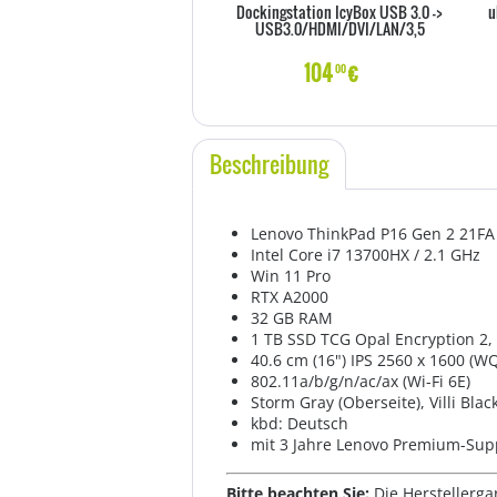
Dockingstation IcyBox USB 3.0 ->
u
USB3.0/HDMI/DVI/LAN/3,5
104
€
00
Beschreibung
Lenovo ThinkPad P16 Gen 2 21FA
Intel Core i7 13700HX / 2.1 GHz
Win 11 Pro
RTX A2000
32 GB RAM
1 TB SSD TCG Opal Encryption 2
40.6 cm (16") IPS 2560 x 1600 (
802.11a/b/g/n/ac/ax (Wi-Fi 6E)
Storm Gray (Oberseite), Villi Blac
kbd: Deutsch
mit 3 Jahre Lenovo Premium-Sup
Bitte beachten Sie:
Die Herstellerga