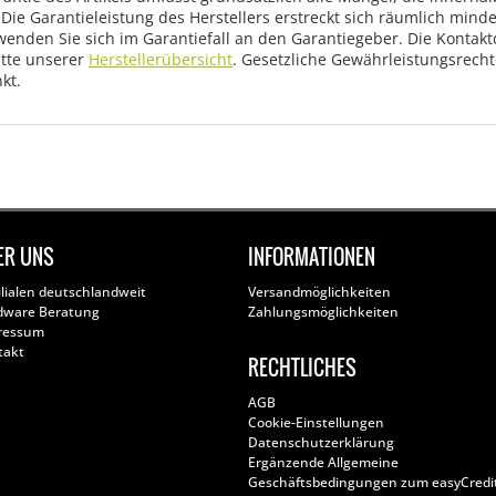
Die Garantieleistung des Herstellers erstreckt sich räumlich mind
wenden Sie sich im Garantiefall an den Garantiegeber. Die Konta
tte unserer
Herstellerübersicht
. Gesetzliche Gewährleistungsrech
kt.
ER UNS
INFORMATIONEN
ilialen deutschlandweit
Versandmöglichkeiten
dware Beratung
Zahlungsmöglichkeiten
ressum
takt
RECHTLICHES
AGB
Cookie-Einstellungen
Datenschutzerklärung
Ergänzende Allgemeine
Geschäftsbedingungen zum easyCredi