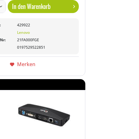
In den
Warenkorb
:
429922
Lenovo
-Nr:
21FA000FGE
0197529522851
Merken