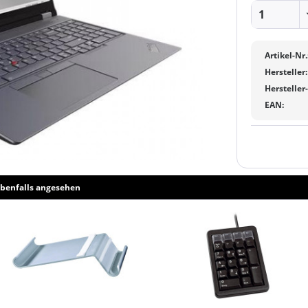
Artikel-Nr.
Hersteller:
Hersteller
EAN:
benfalls angesehen