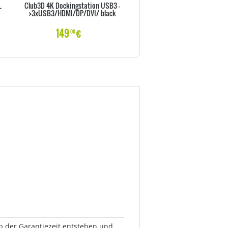
L
Club3D 4K Dockingstation USB3 -
Club3D 4K Dockingst.60Hz 
>3xUSB3/HDMI/DP/DVI/ black
>6xUSB3/2xDP/LAN/Audio
149
€
179
€
00
00
lb der Garantiezeit entstehen und