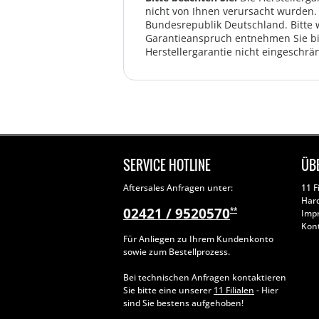
nicht von Ihnen verursacht wurden. 
Bundesrepublik Deutschland. Bitte 
Garantieanspruch entnehmen Sie bi
Herstellergarantie nicht eingeschrän
SERVICE HOTLINE
ÜB
Aftersales Anfragen unter:
11 F
Har
02421 / 9520570
**
Imp
Kon
Für Anliegen zu Ihrem Kundenkonto
sowie zum Bestellprozess.
Bei technischen Anfragen kontaktieren
Sie bitte eine unserer
11 Filialen
- Hier
sind Sie bestens aufgehoben!