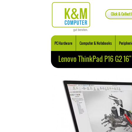
Click & Collect 
PC Hardware
Computer & Notebooks
Peripheri
Lenovo ThinkPad P16 G2 16