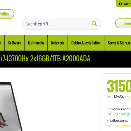
Mein
Hotline
Onli
e
Software
Multimedia
Netzwerk
Elektro & Installation
Server & Storage
" i7-13700Hx 2x16GB/1TB A2000ADA
315
inkl. MwSt.
zzg
Onlineversand
Lagernd
(L
Filialbestand:
In 3-5 Werk