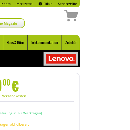
 Konto
Merkzettel
Filiale
Service/Hilfe
ne Magazin
Haus & Büro
Telekommunikation
Zubehör
0
€
00
l. Versandkosten
:
ieferung in 1-2 Werktagen)
tagen abholbereit