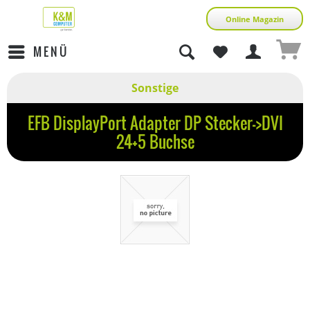
Online Magazin
MENÜ
Sonstige
EFB DisplayPort Adapter DP Stecker->DVI
24+5 Buchse