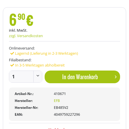
6
€
90
inkl. MwSt.
zzgl. Versandkosten
Onlineversand:
Lagernd (Lieferung in 2-3 Werktagen)
Filialbestand:
In 3-5 Werktagen abholbereit
In den
Warenkorb
Artikel-Nr.:
410671
Hersteller:
EFB
Hersteller-Nr:
EB485V2
EAN:
4049759227296