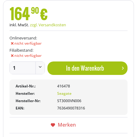
164
€
90
inkl. MwSt.
zzgl. Versandkosten
Onlineversand:
nicht verfügbar
Filialbestand:
nicht verfügbar
In den
Warenkorb
Artikel-Nr.:
416478
Hersteller:
Seagate
Hersteller-Nr:
ST3000VN006
EAN:
7636490078316
Merken