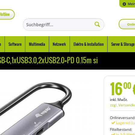
Mein
Hotline
Onli
e
Software
Multimedia
Netzwerk
Elektro & Installation
Server & Storage
SB-C,1xUSB3.0,2xUSB2.0+PD 0.15m si
16
00
inkl. MwSt.
zzgl. Versandk
Onlineversand
Lagernd (Li
Filialbestand:
In 3-5 Werk