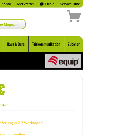
 Konto
Merkzettel
Filiale
Service/Hilfe
ne Magazin
Haus & Büro
Telekommunikation
Zubehör
€
osten
:
eferung in 2-3 Werktagen)
tagen abholbereit