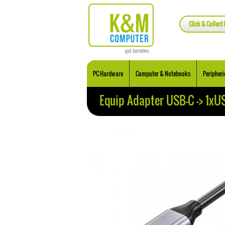
Click & Collect 
PC Hardware
Computer & Notebooks
Peripheri
Equip Adapter USB-C -> 1xU