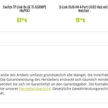
Switch TP-Link 8x GE TL-SG108PE
D-Link DUB-H4 4-Port USB2 Hub mit
(4xPOE)
Netzteil
62
€
19
€
00
90
rantie des Artikels umfasst grundsätzlich alle Mängel, die innerha
Die Garantieleistung des Herstellers erstreckt sich räumlich mind
wenden Sie sich im Garantiefall an den Garantiegeber. Die Konta
tte unserer
Herstellerübersicht
. Gesetzliche Gewährleistungsrech
kt.