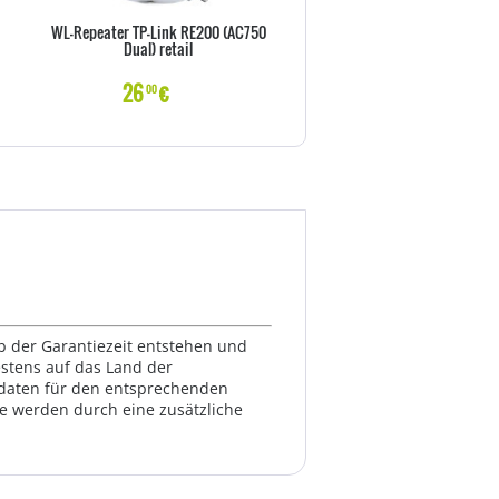
WL-Repeater TP-Link RE200 (AC750
LevelOne Switch 5x GE GSW
Dual) retail
Kunststoff
26
€
25
€
00
00
lb der Garantiezeit entstehen und
estens auf das Land der
ktdaten für den entsprechenden
te werden durch eine zusätzliche