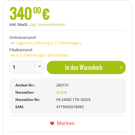
340
€
00
inkl. MwSt.
zzgl. Versandkosten
Onlineversand:
Lagernd (Lieferung in 2-3 Werktagen)
Filialbestand:
In 3-5 Werktagen abholbereit
In den
Warenkorb
Artikel-Nr.:
260151
Hersteller:
G.Skill
Hersteller-Nr:
F4-2400C17D-32GIS
EAN:
4719692018083
Merken