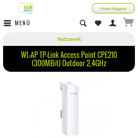
Online Magazin
MENÜ
Netzwerk
WL-AP TP-Link Access Point CPE210
(300MBit) Outdoor 2,4GHz