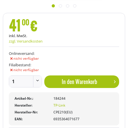
41
€
00
inkl. MwSt.
zzgl. Versandkosten
Onlineversand:
nicht verfügbar
Filialbestand:
nicht verfügbar
In den
Warenkorb
Artikel-Nr.:
184244
Hersteller:
TP-Link
Hersteller-Nr:
CPE210(EU)
EAN:
6935364071677