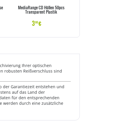
se
MediaRange CD Hüllen 50pcs
MEDIARANGE BOX31-T CD-H
Transparent Plastik
Schmuckschatulle 1 Disks Tra
3
€
4
€
00
00
hivierung Ihrer optischen
en robusten Reißverschluss sind
lb der Garantiezeit entstehen und
estens auf das Land der
ktdaten für den entsprechenden
te werden durch eine zusätzliche