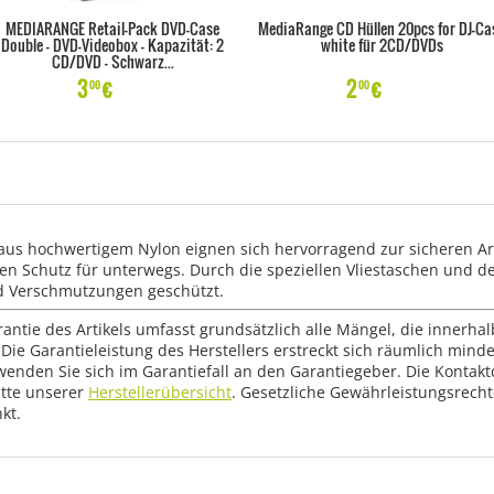
MEDIARANGE Retail-Pack DVD-Case
MediaRange CD Hüllen 20pcs for DJ-Ca
Double - DVD-Videobox - Kapazität: 2
white für 2CD/DVDs
CD/DVD - Schwarz...
3
€
2
€
00
00
s hochwertigem Nylon eignen sich hervorragend zur sicheren Arc
n Schutz für unterwegs. Durch die speziellen Vliestaschen und d
nd Verschmutzungen geschützt.
rantie des Artikels umfasst grundsätzlich alle Mängel, die innerha
Die Garantieleistung des Herstellers erstreckt sich räumlich mind
wenden Sie sich im Garantiefall an den Garantiegeber. Die Konta
tte unserer
Herstellerübersicht
. Gesetzliche Gewährleistungsrech
kt.