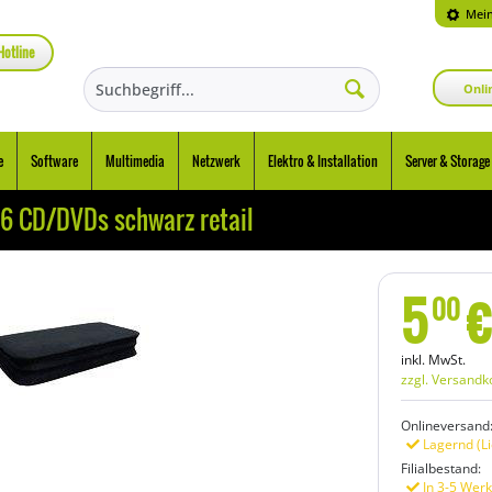
Mein
Hotline
Onli
e
Software
Multimedia
Netzwerk
Elektro & Installation
Server & Storage
6 CD/DVDs schwarz retail
5
€
00
inkl. MwSt.
zzgl. Versandk
Onlineversand
Lagernd (Li
Filialbestand:
In 3-5 Werk