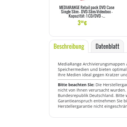
MEDIARANGE Retail pack DVD Case
Single Slim - DVD-Slim-Videobox -
Kapazität: 1 CD/DVD -...
3
€
00
Beschreibung
Datenblatt
MediaRange Archivierungsmappen au
Speichermedien und bieten optimale
Ihre Medien ideal gegen Kratzer u
Bitte beachten Sie:
Die Herstellerga
nicht von Ihnen verursacht wurden. 
Bundesrepublik Deutschland. Bitte 
Garantieanspruch entnehmen Sie bi
Herstellergarantie nicht eingeschrän