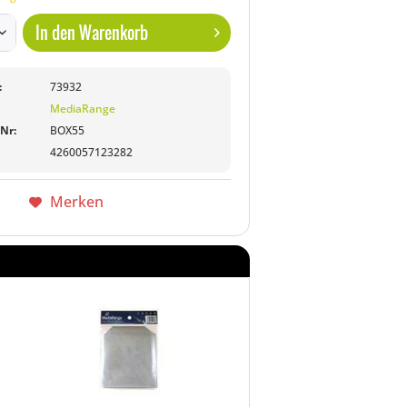
In den
Warenkorb
:
73932
MediaRange
-Nr:
BOX55
4260057123282
Merken