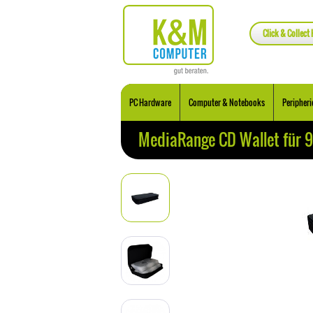
Click & Collect 
PC Hardware
Computer & Notebooks
Peripheri
MediaRange CD Wallet für 9