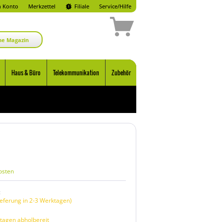
 Konto
Merkzettel
Filiale
Service/Hilfe
ne Magazin
Haus & Büro
Telekommunikation
Zubehör
osten
:
eferung in 2-3 Werktagen)
tagen abholbereit