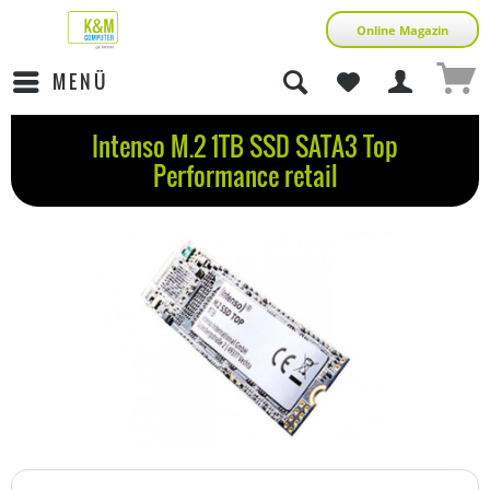
Online Magazin
MENÜ
Intenso M.2 1TB SSD SATA3 Top
Performance retail