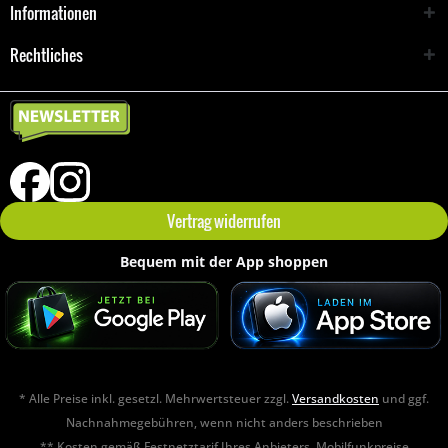
Informationen
Rechtliches
Vertrag widerrufen
Bequem mit der App shoppen
* Alle Preise inkl. gesetzl. Mehrwertsteuer zzgl.
Versandkosten
und ggf.
Nachnahmegebühren, wenn nicht anders beschrieben
** Kosten gemäß Festnetztarif Ihres Anbieters. Mobilfunkpreise