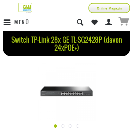
Online Magazin
MENÜ
Switch TP-Link 28x GE TL-SG2428P (davon
24xPOE+)