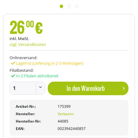
26
€
00
inkl. MwSt.
zzgl. Versandkosten
Onlineversand:
Lagernd (Lieferung in 2-3 Werktagen)
Filialbestand:
In 2 Filialen abholbereit
In den
Warenkorb
Artikel-Nr.:
175399
Hersteller:
Verbatim
Hersteller-Nr:
44085
EAN:
0023942440857