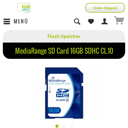
Online Magazin
MENÜ
Flash-Speicher
MediaRange SD Card 16GB SDHC CL.10