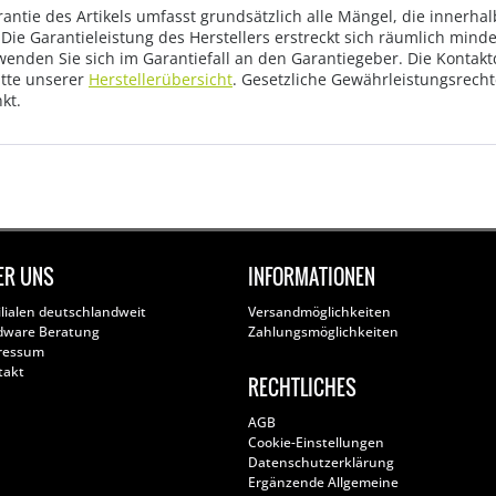
rantie des Artikels umfasst grundsätzlich alle Mängel, die innerha
Die Garantieleistung des Herstellers erstreckt sich räumlich mind
wenden Sie sich im Garantiefall an den Garantiegeber. Die Konta
tte unserer
Herstellerübersicht
. Gesetzliche Gewährleistungsrech
kt.
ER UNS
INFORMATIONEN
ilialen deutschlandweit
Versandmöglichkeiten
dware Beratung
Zahlungsmöglichkeiten
ressum
takt
RECHTLICHES
AGB
Cookie-Einstellungen
Datenschutzerklärung
Ergänzende Allgemeine