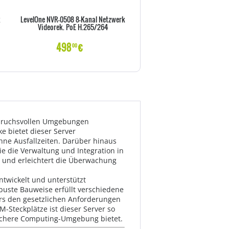
k
LevelOne NVR-0508 8-Kanal Netzwerk
Server ASUS BAB ESC4000-E1
Videorek. PoE H.265/264
498
€
3999
€
00
00
anspruchsvollen Umgebungen
e bietet dieser Server
ne Ausfallzeiten. Darüber hinaus
e die Verwaltung und Integration in
g und erleichtert die Überwachung
twickelt und unterstützt
obuste Bauweise erfüllt verschiedene
ers den gesetzlichen Anforderungen
-Steckplätze ist dieser Server so
sichere Computing-Umgebung bietet.