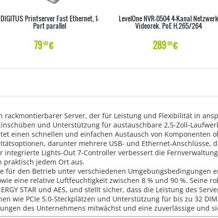
DIGITUS Printserver Fast Ethernet, 1-
LevelOne NVR-0504 4-Kanal Netzwer
Port parallel
Videorek. PoE H.265/264
79
€
289
€
00
00
n rackmontierbarer Server, der für Leistung und Flexibilität in 
Einschüben und Unterstützung für austauschbare 2,5-Zoll-Laufwerk
stet einen schnellen und einfachen Austausch von Komponenten oh
vitätsoptionen, darunter mehrere USB- und Ethernet-Anschlüsse, di
 integrierte Lights-Out 7-Controller verbessert die Fernverwaltun
 praktisch jedem Ort aus.
e für den Betrieb unter verschiedenen Umgebungsbedingungen en
wie eine relative Luftfeuchtigkeit zwischen 8 % und 90 %. Seine r
ERGY STAR und AES, und stellt sicher, dass die Leistung des Serv
nen wie PCIe 5.0-Steckplätzen und Unterstützung für bis zu 32 DIMM
derungen des Unternehmens mitwächst und eine zuverlässige und 