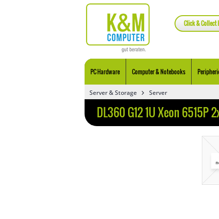
Click & Collect 
PC Hardware
Computer & Notebooks
Peripheri
Server & Storage
Server
DL360 G12 1U Xeon 6515P 