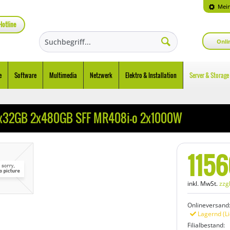
Mein
Hotline
Onli
e
Software
Multimedia
Netzwerk
Elektro & Installation
Server & Storage
2x32GB 2x480GB SFF MR408i-o 2x1000W
1156
inkl. MwSt.
zzg
Onlineversand
Lagernd (Li
Filialbestand: