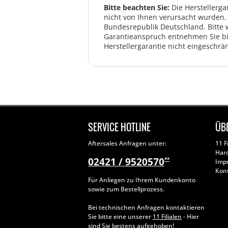
Bitte beachten Sie:
Die Herstellerga
nicht von Ihnen verursacht wurden. 
Bundesrepublik Deutschland. Bitte 
Garantieanspruch entnehmen Sie bi
Herstellergarantie nicht eingeschrän
SERVICE HOTLINE
ÜB
Aftersales Anfragen unter:
11 F
Har
02421 / 9520570
**
Imp
Kon
Für Anliegen zu Ihrem Kundenkonto
sowie zum Bestellprozess.
Bei technischen Anfragen kontaktieren
Sie bitte eine unserer
11 Filialen
- Hier
sind Sie bestens aufgehoben!