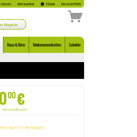
 Konto
Merkzettel
Filiale
Service/Hilfe
ne Magazin
Haus & Büro
Telekommunikation
Zubehör
0
€
00
l. Versandkosten
:
eferung in 2-3 Werktagen)