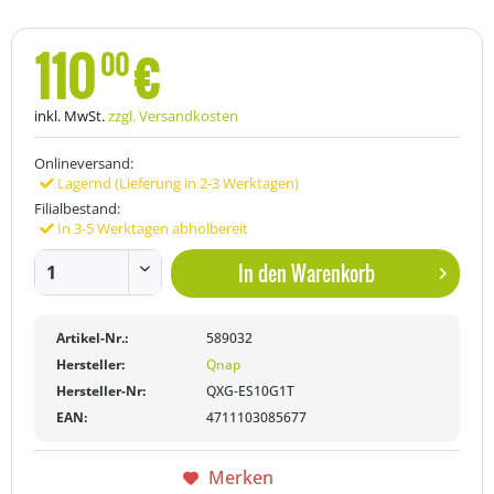
110
€
00
inkl. MwSt.
zzgl. Versandkosten
Onlineversand:
Lagernd (Lieferung in 2-3 Werktagen)
Filialbestand:
In 3-5 Werktagen abholbereit
In den
Warenkorb
Artikel-Nr.:
589032
Hersteller:
Qnap
Hersteller-Nr:
QXG-ES10G1T
EAN:
4711103085677
Merken