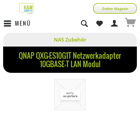
Online Magazin
MENÜ
NAS Zubehör
QNAP QXG-ES10G1T Netzwerkadapter
10GBASE-T LAN Modul