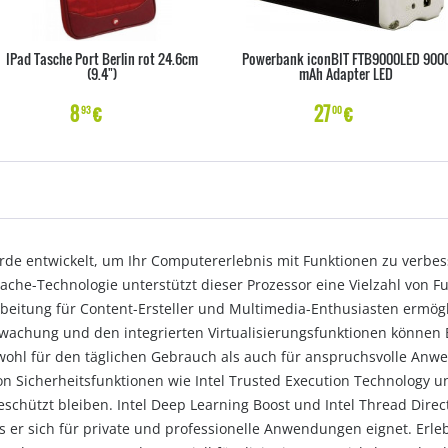
IPad Tasche Port Berlin rot 24.6cm
Powerbank iconBIT FTB9000LED 900
(9.4")
mAh Adapter LED
8
€
27
€
93
00
de entwickelt, um Ihr Computererlebnis mit Funktionen zu verbess
ache-Technologie unterstützt dieser Prozessor eine Vielzahl von Fu
arbeitung für Content-Ersteller und Multimedia-Enthusiasten ermögl
achung und den integrierten Virtualisierungsfunktionen können Be
hl für den täglichen Gebrauch als auch für anspruchsvolle Anwen
on Sicherheitsfunktionen wie Intel Trusted Execution Technology un
eschützt bleiben. Intel Deep Learning Boost und Intel Thread Direct
 er sich für private und professionelle Anwendungen eignet. Erleb