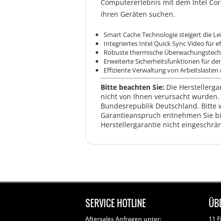
Computererlebnis mit dem Intel Core 
ihren Geräten suchen.
Smart Cache Technologie steigert die Le
Integriertes Intel Quick Sync Video für 
Robuste thermische Überwachungstechno
Erweiterte Sicherheitsfunktionen für d
Effiziente Verwaltung von Arbeitslasten 
Bitte beachten Sie:
Die Herstellerga
nicht von Ihnen verursacht wurden. 
Bundesrepublik Deutschland. Bitte 
Garantieanspruch entnehmen Sie bi
Herstellergarantie nicht eingeschrän
SERVICE HOTLINE
ÜB
Aftersales Anfragen unter:
11 F