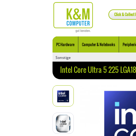
Click & Collect 
PC Hardware
Computer & Notebooks
Peripheri
Sonstige
Intel Core Ultra 5 225 LGA