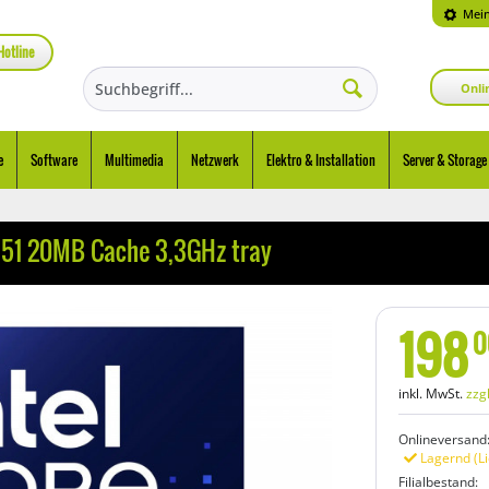
Mein
Hotline
Onli
e
Software
Multimedia
Netzwerk
Elektro & Installation
Server & Storage
1851 20MB Cache 3,3GHz tray
198
0
inkl. MwSt.
zzg
Onlineversand
Lagernd (Li
Filialbestand: