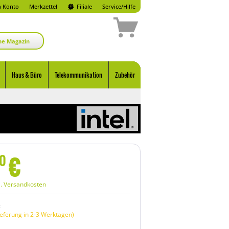
 Konto
Merkzettel
Filiale
Service/Hilfe
ne Magazin
Haus & Büro
Telekommunikation
Zubehör
€
0
l. Versandkosten
:
eferung in 2-3 Werktagen)