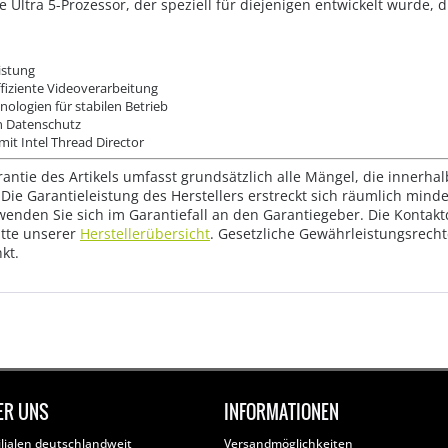
Ultra 5-Prozessor, der speziell für diejenigen entwickelt wurde, di
istung
effiziente Videoverarbeitung
logien für stabilen Betrieb
en Datenschutz
mit Intel Thread Director
rantie des Artikels umfasst grundsätzlich alle Mängel, die innerha
Die Garantieleistung des Herstellers erstreckt sich räumlich mind
wenden Sie sich im Garantiefall an den Garantiegeber. Die Konta
tte unserer
Herstellerübersicht
. Gesetzliche Gewährleistungsrech
kt.
ER UNS
INFORMATIONEN
ilialen deutschlandweit
Versandmöglichkeiten