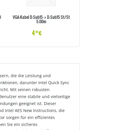
0
VGA-Kabel D-Sub15 -> D-Sub15 St/St
Vor-Ort-Abholservise 36 Monat
5.00m
X Serie)
4
€
22
€
90
70
ern, die die Leistung und
nktionen, darunter Intel Quick Sync
icht. Mit seinen robusten
nutzer eine stabile und vielseitige
dungen geeignet ist. Dieser
d Intel AES New Instructions, die
or sorgen für ein effizientes
en Sie ein sicheres