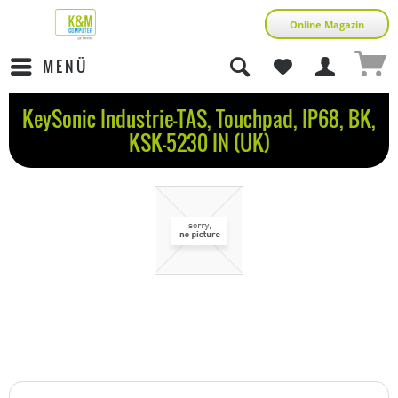
Online Magazin
MENÜ
KeySonic Industrie-TAS, Touchpad, IP68, BK,
KSK-5230 IN (UK)