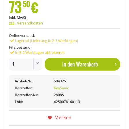
73
€
50
inkl. MwSt.
zzgl. Versandkosten
Onlineversand:
Lagernd (Lieferung in 2-3 Werktagen)
Filialbestand:
In 3-5 Werktagen abholbereit
In den
Warenkorb
Artikel-Nr.:
504325
Hersteller:
KeySonic
Hersteller-Nr:
28085
EAN:
4250078160113
Merken