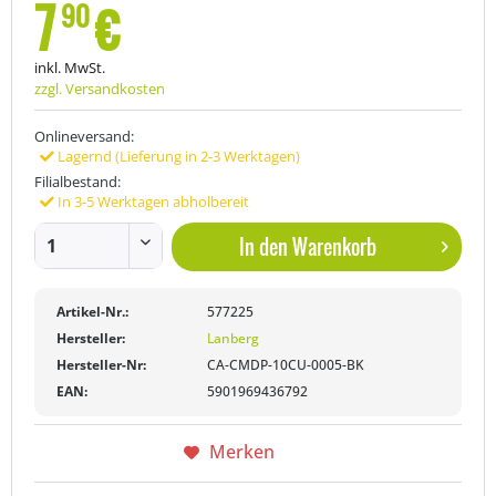
7
€
90
inkl. MwSt.
zzgl. Versandkosten
Onlineversand:
Lagernd (Lieferung in 2-3 Werktagen)
Filialbestand:
In 3-5 Werktagen abholbereit
In den
Warenkorb
Artikel-Nr.:
577225
Hersteller:
Lanberg
Hersteller-Nr:
CA-CMDP-10CU-0005-BK
EAN:
5901969436792
Merken