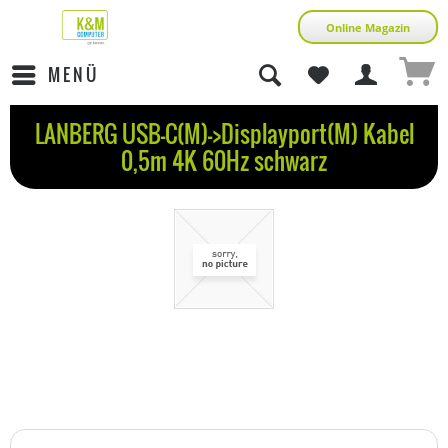
Online Magazin
MENÜ
LANBERG USB-C(M)->Displayport(M) Kabel
0,5m 4K 60Hz schwarz