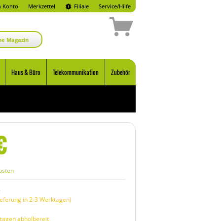
 Konto
Merkzettel
Filiale
Service/Hilfe
ne Magazin
Haus & Büro
Telekommunikation
Zubehör
€
osten
:
eferung in 2-3 Werktagen)
tagen abholbereit