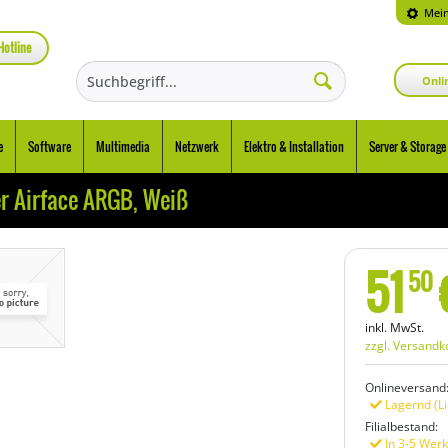
Mein
Hotline
Onli
e
Software
Multimedia
Netzwerk
Elektro & Installation
Server & Storage
 Airface ARGB, Weiß
51
50
inkl. MwSt.
zzgl. Versandk
Onlineversand
Lagernd (Li
Filialbestand:
In 3-5 Werk