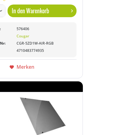
In den
Warenkorb
:
576406
Cougar
-Nr:
CGR-5ZD1W-AIR-RGB
4710483774935
Merken