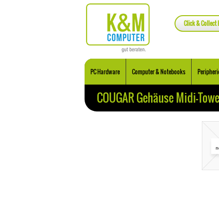
Click & Collect 
PC Hardware
Computer & Notebooks
Peripheri
COUGAR Gehäuse Midi-Tower