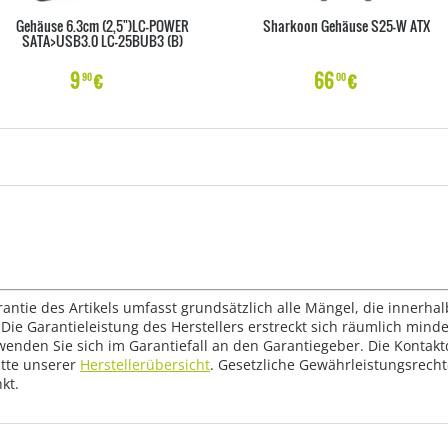
Gehäuse 6.3cm (2,5")LC-POWER
Sharkoon Gehäuse S25-W ATX
SATA>USB3.0 LC-25BUB3 (B)
9
€
66
€
90
00
rantie des Artikels umfasst grundsätzlich alle Mängel, die innerha
Die Garantieleistung des Herstellers erstreckt sich räumlich mind
wenden Sie sich im Garantiefall an den Garantiegeber. Die Konta
tte unserer
Herstellerübersicht
. Gesetzliche Gewährleistungsrech
kt.