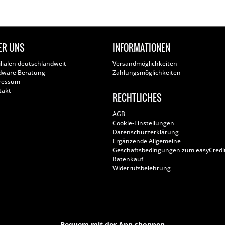
ER UNS
INFORMATIONEN
ilialen deutschlandweit
Versandmöglichkeiten
dware Beratung
Zahlungsmöglichkeiten
ressum
takt
RECHTLICHES
AGB
Cookie-Einstellungen
Datenschutzerklärung
Ergänzende Allgemeine
Geschäftsbedingungen zum easyCredi
Ratenkauf
Widerrufsbelehrung
Bequem mit der App shoppen