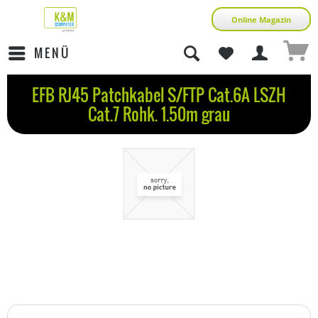
Online Magazin
MENÜ
EFB RJ45 Patchkabel S/FTP Cat.6A LSZH
Cat.7 Rohk. 1.50m grau