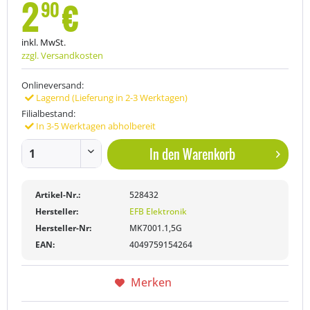
2
€
90
inkl. MwSt.
zzgl. Versandkosten
Onlineversand:
Lagernd (Lieferung in 2-3 Werktagen)
Filialbestand:
In 3-5 Werktagen abholbereit
In den
Warenkorb
Artikel-Nr.:
528432
Hersteller:
EFB Elektronik
Hersteller-Nr:
MK7001.1,5G
EAN:
4049759154264
Merken