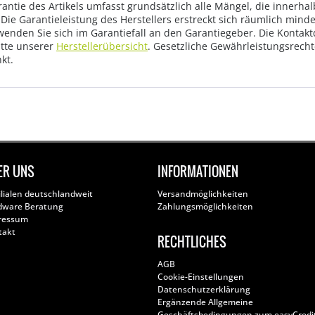
rantie des Artikels umfasst grundsätzlich alle Mängel, die innerha
Die Garantieleistung des Herstellers erstreckt sich räumlich mind
wenden Sie sich im Garantiefall an den Garantiegeber. Die Konta
tte unserer
Herstellerübersicht
. Gesetzliche Gewährleistungsrech
kt.
ER UNS
INFORMATIONEN
ilialen deutschlandweit
Versandmöglichkeiten
dware Beratung
Zahlungsmöglichkeiten
ressum
takt
RECHTLICHES
AGB
Cookie-Einstellungen
Datenschutzerklärung
Ergänzende Allgemeine
Geschäftsbedingungen zum easyCredi