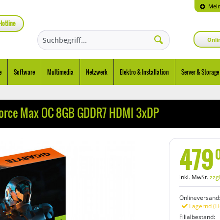
Mein
Hotline
Onli
e
Software
Multimedia
Netzwerk
Elektro & Installation
Server & Storage
force Max OC 8GB GDDR7 HDMI 3xDP
479
inkl. MwSt.
zzg
Onlineversand
Lagernd (Li
Filialbestand: