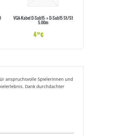
0
VGA-Kabel D-Sub15 -> D-Sub15 St/St
Vor-Ort-Abholservise 36 Monat
5.00m
X Serie)
4
€
22
€
90
70
für anspruchsvolle Spielerinnen und
pielerlebnis. Dank durchdachter