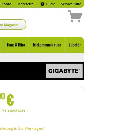
 Konto
Merkzettel
Filiale
Service/Hilfe
ne Magazin
Haus & Büro
Telekommunikation
Zubehör
€
00
l. Versandkosten
:
eferung in 2-3 Werktagen)