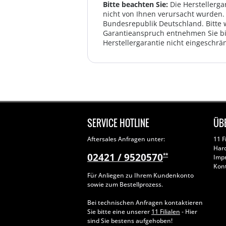
Bitte beachten Sie:
Die Herstellerga
nicht von Ihnen verursacht wurden. 
Bundesrepublik Deutschland. Bitte 
Garantieanspruch entnehmen Sie bi
Herstellergarantie nicht eingeschrän
SERVICE HOTLINE
ÜB
Aftersales Anfragen unter:
11 F
Har
02421 / 9520570
**
Imp
Kon
Für Anliegen zu Ihrem Kundenkonto
sowie zum Bestellprozess.
Bei technischen Anfragen kontaktieren
Sie bitte eine unserer
11 Filialen
- Hier
sind Sie bestens aufgehoben!