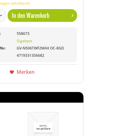
tagen abholbereit
In den
Warenkorb
:
558673
Gigabyte
-Nr:
GV-N506TWF2MAX OC-8GD
4719331356682
Merken