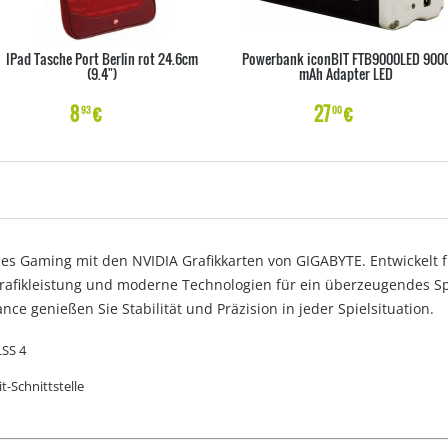
IPad Tasche Port Berlin rot 24.6cm
Powerbank iconBIT FTB9000LED 900
(9.4")
mAh Adapter LED
8
€
27
€
93
00
ches Gaming mit den NVIDIA Grafikkarten von GIGABYTE. Entwickelt 
Grafikleistung und moderne Technologien für ein überzeugendes S
ce genießen Sie Stabilität und Präzision in jeder Spielsituation.
LSS 4
-Schnittstelle