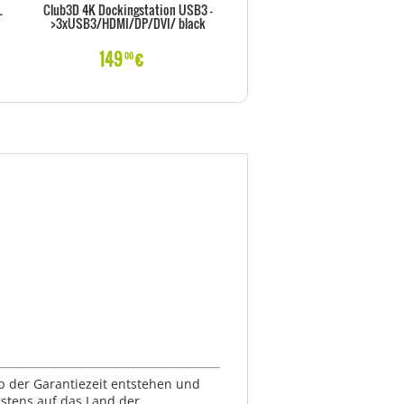
L
Club3D 4K Dockingstation USB3 -
Club3D 4K Dockingst.60Hz 
>3xUSB3/HDMI/DP/DVI/ black
>6xUSB3/2xDP/LAN/Audio
149
€
179
€
00
00
lb der Garantiezeit entstehen und
estens auf das Land der