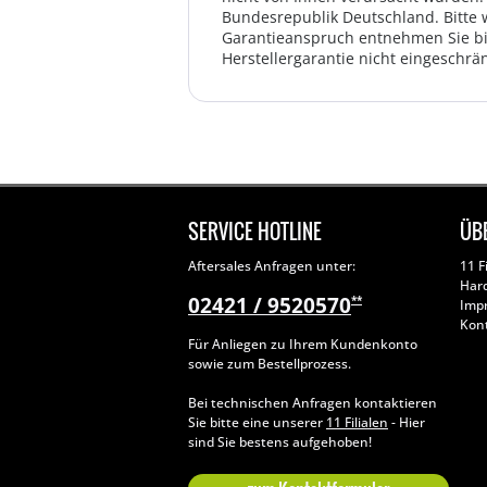
Bundesrepublik Deutschland. Bitte 
Garantieanspruch entnehmen Sie bi
Herstellergarantie nicht eingeschrän
SERVICE HOTLINE
ÜB
Aftersales Anfragen unter:
11 F
Har
02421 / 9520570
**
Imp
Kon
Für Anliegen zu Ihrem Kundenkonto
sowie zum Bestellprozess.
Bei technischen Anfragen kontaktieren
Sie bitte eine unserer
11 Filialen
- Hier
sind Sie bestens aufgehoben!