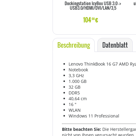
Dockingstation IcyBox USB 3.0 ->
u
USB3.0/HDMI/DVI/LAN/3,5
104
€
00
Beschreibung
Datenblatt
Lenovo ThinkBook 16 G7 AMD R
Notebook
3,3 GHz
1.000 GB
32 GB
DDR5
40,64 cm
16 "
WLAN
Windows 11 Professional
Bitte beachten Sie:
Die Herstellerga
nicht von Ihnen verursacht wurden. 