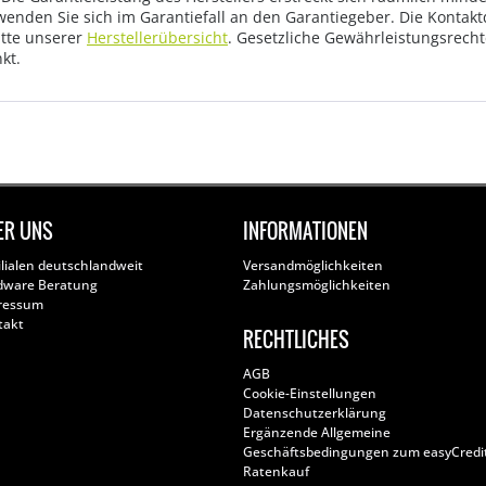
wenden Sie sich im Garantiefall an den Garantiegeber. Die Konta
tte unserer
Herstellerübersicht
. Gesetzliche Gewährleistungsrech
kt.
ER UNS
INFORMATIONEN
ilialen deutschlandweit
Versandmöglichkeiten
dware Beratung
Zahlungsmöglichkeiten
ressum
takt
RECHTLICHES
AGB
Cookie-Einstellungen
Datenschutzerklärung
Ergänzende Allgemeine
Geschäftsbedingungen zum easyCredi
Ratenkauf