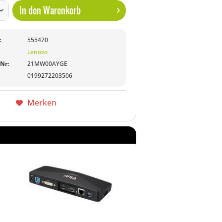
In den
Warenkorb
:
555470
Lenovo
-Nr:
21MW00AYGE
0199272203506
Merken