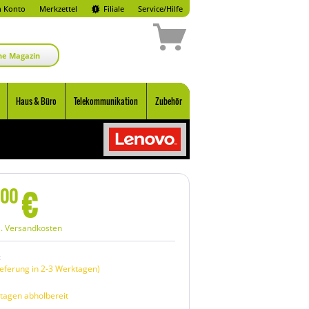
 Konto
Merkzettel
Filiale
Service/Hilfe
ne Magazin
Haus & Büro
Telekommunikation
Zubehör
€
00
l. Versandkosten
:
eferung in 2-3 Werktagen)
tagen abholbereit