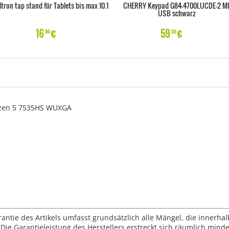
ltron tap stand für Tablets bis max 10.1
CHERRY Keypad G84-4700LUCDE-2 M
USB schwarz
16
€
59
€
90
50
yzen 5 7535HS WUXGA
rantie des Artikels umfasst grundsätzlich alle Mängel, die innerha
Die Garantieleistung des Herstellers erstreckt sich räumlich mind