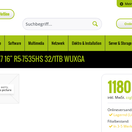
Mein
Hotline
Onli
e
Software
Multimedia
Netzwerk
Elektro & Installation
Server & Storage
G7 16" R5-7535HS 32/1TB WUXGA
1180
inkl. MwSt.
zzg
Onlineversand
Lagernd (Li
Filialbestand:
In 3-5 Werk