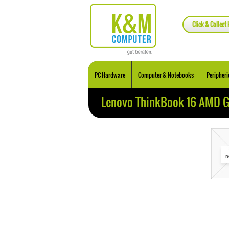
Click & Collect 
PC Hardware
Computer & Notebooks
Peripheri
Lenovo ThinkBook 16 AMD 