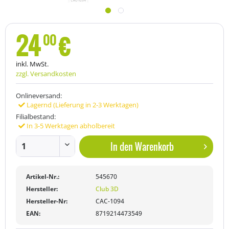
24
€
00
inkl. MwSt.
zzgl. Versandkosten
Onlineversand:
Lagernd (Lieferung in 2-3 Werktagen)
Filialbestand:
In 3-5 Werktagen abholbereit
In den
Warenkorb
Artikel-Nr.:
545670
Hersteller:
Club 3D
Hersteller-Nr:
CAC-1094
EAN:
8719214473549