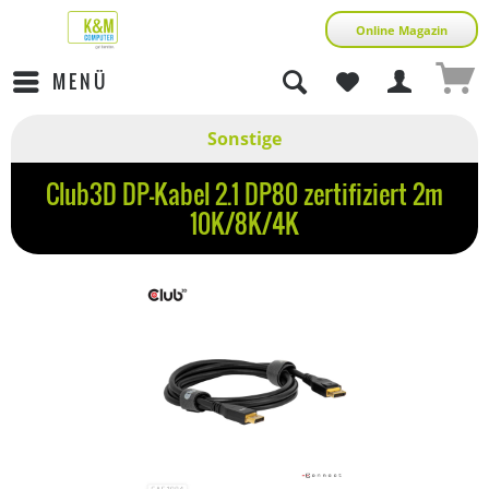
Online Magazin
MENÜ
Sonstige
Club3D DP-Kabel 2.1 DP80 zertifiziert 2m
10K/8K/4K