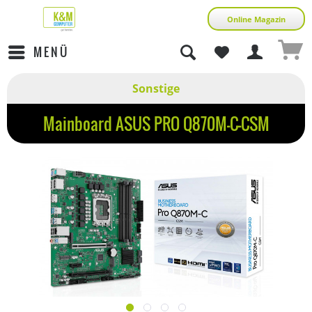
Online Magazin
MENÜ
Sonstige
Mainboard ASUS PRO Q870M-C-CSM