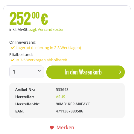
252
€
00
inkl. MwSt.
zzgl. Versandkosten
Onlineversand:
Lagernd (Lieferung in 2-3 Werktagen)
Filialbestand:
In 3-5 Werktagen abholbereit
In den
Warenkorb
Artikel-Nr.:
533643
Hersteller:
ASUS
Hersteller-Nr:
90MB1KEP-M0EAYC
EAN:
4711387880586
Merken