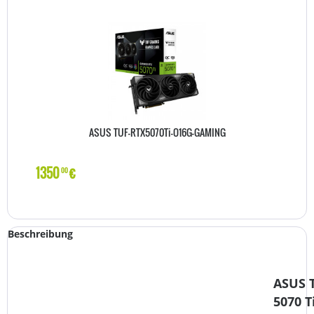
ASUS TUF-RTX5070Ti-O16G-GAMING
1350
€
00
Beschreibung
ASUS 
5070 