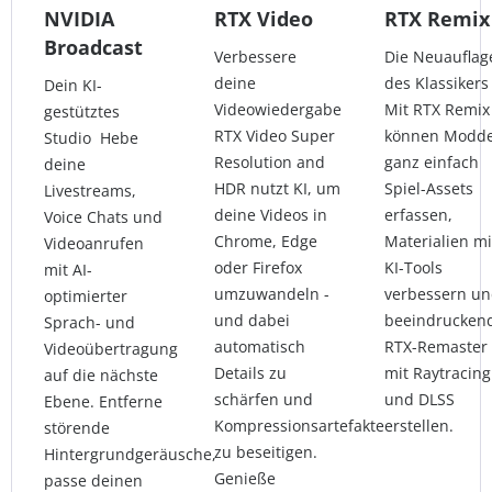
NVIDIA
RTX Video
RTX Remix
Broadcast
Verbessere
Die Neuauflag
deine
des Klassiker
Dein KI-
Videowiedergabe
Mit RTX Remix
gestütztes
RTX Video Super
können Modd
Studio Hebe
Resolution and
ganz einfach
deine
HDR nutzt KI, um
Spiel-Assets
Livestreams,
deine Videos in
erfassen,
Voice Chats und
Chrome, Edge
Materialien mi
Videoanrufen
oder Firefox
KI-Tools
mit AI-
umzuwandeln -
verbessern u
optimierter
und dabei
beeindrucken
Sprach- und
automatisch
RTX-Remaster
Videoübertragung
Details zu
mit Raytracing
auf die nächste
schärfen und
und DLSS
Ebene. Entferne
Kompressionsartefakte
erstellen.
störende
zu beseitigen.
Hintergrundgeräusche,
Genieße
passe deinen