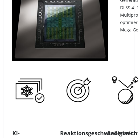
Generati
DLSS 4 
Multipr
optimier
Mega Ge
KI-
Reaktionsgeschwindigkeit
Lebensech