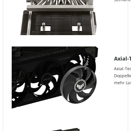
Axial-
Axial-Te
Doppelku
mehr Luf