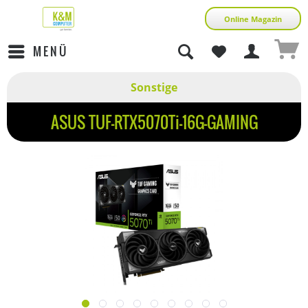
Online Magazin
MENÜ
Sonstige
ASUS TUF-RTX5070Ti-16G-GAMING