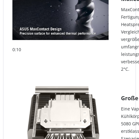
MaxConta
Fertigun
Heatspre
Verglei
vergröße
umfangr
0:10
leistung
verbesse
2°C.
Große
Eine Va
Kühlkörp
5080 GPU
erstklas
Szenarie