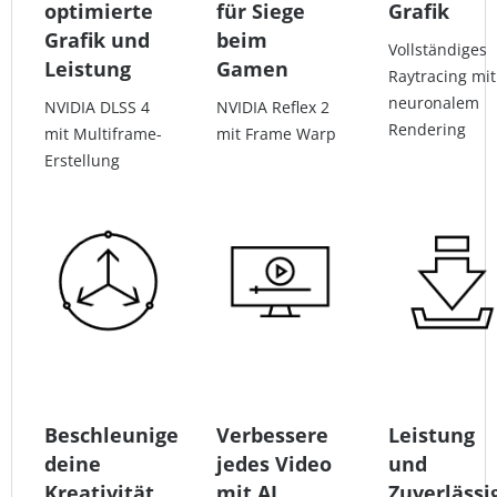
optimierte
für Siege
Grafik
Grafik und
beim
Vollständiges
Leistung
Gamen
Raytracing mit
neuronalem
NVIDIA DLSS 4
NVIDIA Reflex 2
Rendering
mit Multiframe-
mit Frame Warp
Erstellung
Beschleunige
Verbessere
Leistung
deine
jedes Video
und
Kreativität
mit AI
Zuverlässi