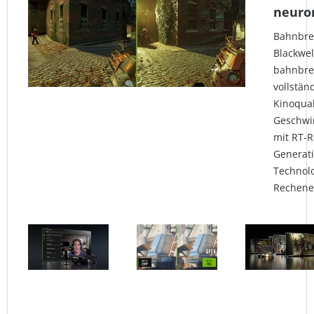
neuro
Bahnbre
Blackwel
bahnbre
vollstän
Kinoqual
Geschwin
mit RT-R
Generat
Technolo
Rechenei