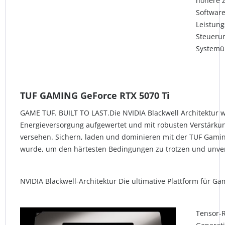
höhere Z
Software 
Leistung
Steueru
System
TUF GAMING GeForce RTX 5070 Ti
GAME TUF. BUILT TO LAST.Die NVIDIA Blackwell Architektur 
Energieversorgung aufgewertet und mit robusten Verstärkun
versehen. Sichern, laden und dominieren mit der TUF Gamin
wurde, um den härtesten Bedingungen zu trotzen und unvergl
NVIDIA Blackwell-Architektur Die ultimative Plattform für G
Tensor-R