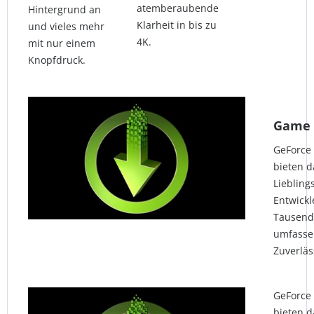
atemberaubende
Hintergrund an
Klarheit in bis zu
und vieles mehr
4K.
mit nur einem
Knopfdruck.
Game 
GeForce
bieten d
Liebling
Entwick
Tausend
umfasse
Zuverläs
GeForce
bieten d