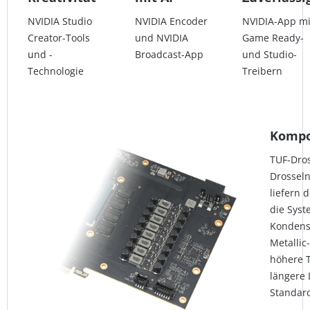
NVIDIA Studio
NVIDIA Encoder
NVIDIA-App mi
Creator-Tools
und NVIDIA
Game Ready-
und -
Broadcast-App
und Studio-
Technologie
Treibern
Kompo
TUF-Dros
Drosseln
liefern 
die Syst
Kondens
Metallic
höhere T
längere 
Standar