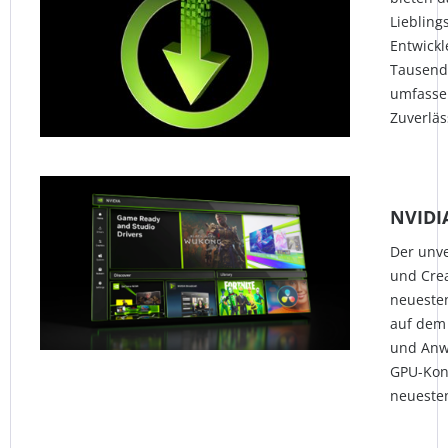
Liebling
Entwick
Tausend
umfasse
Zuverläs
NVIDI
Der unve
und Crea
neueste
auf dem 
und Anw
GPU-Kon
neueste