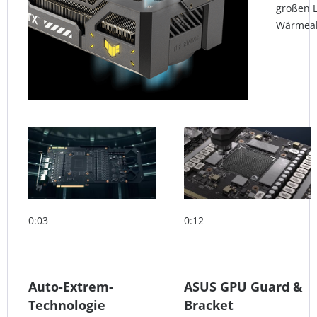
großen L
Wärmeab
0:03
0:12
Auto-Extrem-
ASUS GPU Guard &
Technologie
Bracket