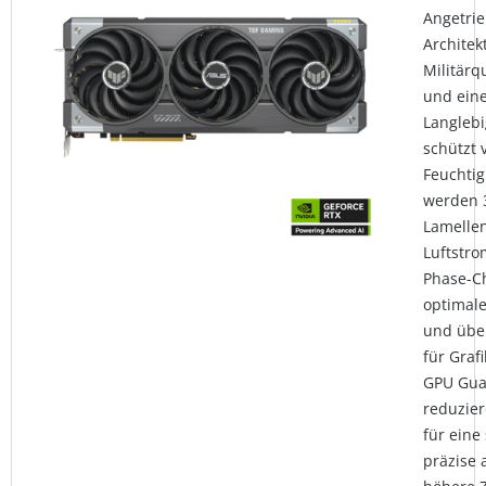
Angetrie
Archite
Militärq
und eine
Langlebi
schützt 
Feuchtig
werden 3
Lamellen
Luftstro
Phase-C
optimale
und über
für Graf
GPU Gua
reduzier
für eine
präzise 