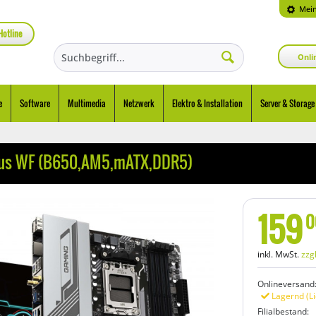
Mein
Hotline
Onli
e
Software
Multimedia
Netzwerk
Elektro & Installation
Server & Storage
lus WF (B650,AM5,mATX,DDR5)
159
0
inkl. MwSt.
zzg
Onlineversand
Lagernd (Li
Filialbestand: