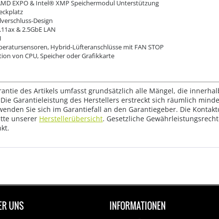
AMD EXPO & Intel® XMP Speichermodul Unterstützung
eckplatz
llverschluss-Design
2.11ax & 2.5GbE LAN
I
peratursensoren, Hybrid-Lüfteranschlüsse mit FAN STOP
tion von CPU, Speicher oder Grafikkarte
rantie des Artikels umfasst grundsätzlich alle Mängel, die innerha
Die Garantieleistung des Herstellers erstreckt sich räumlich mind
wenden Sie sich im Garantiefall an den Garantiegeber. Die Konta
tte unserer
Herstellerübersicht
. Gesetzliche Gewährleistungsrech
kt.
ER UNS
INFORMATIONEN