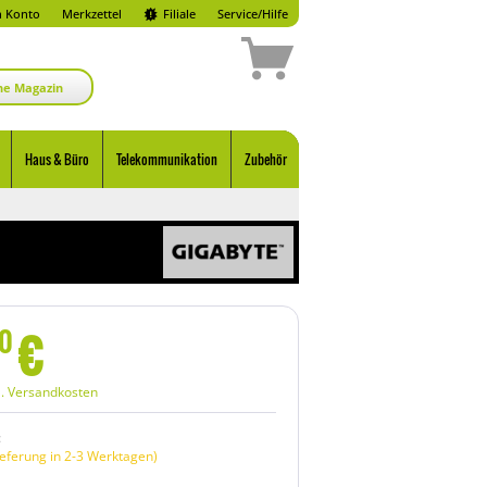
 Konto
Merkzettel
Filiale
Service/Hilfe
ne Magazin
Haus & Büro
Telekommunikation
Zubehör
€
0
l. Versandkosten
:
eferung in 2-3 Werktagen)