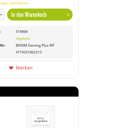
tagen abholbereit
In den
Warenkorb
:
519868
Gigabyte
-Nr:
B650M Gaming Plus WF
4719331862213
Merken