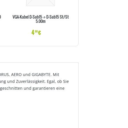
0
VGA-Kabel D-Sub15 -> D-Sub15 St/St
Vor-Ort-Abholservise 36 Monat
5.00m
X Serie)
4
€
22
€
90
70
AORUS, AERO und GIGABYTE. Mit
 und Zuverlässigkeit. Egal, ob Sie
ugeschnitten und garantieren eine