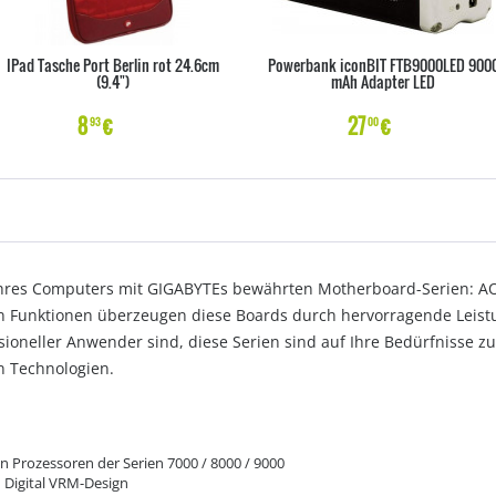
IPad Tasche Port Berlin rot 24.6cm
Powerbank iconBIT FTB9000LED 900
(9.4")
mAh Adapter LED
8
€
27
€
93
00
it Ihres Computers mit GIGABYTEs bewährten Motherboard-Serien: 
Funktionen überzeugen diese Boards durch hervorragende Leistung
ioneller Anwender sind, diese Serien sind auf Ihre Bedürfnisse z
n Technologien.
 Prozessoren der Serien 7000 / 8000 / 9000
n Digital VRM-Design