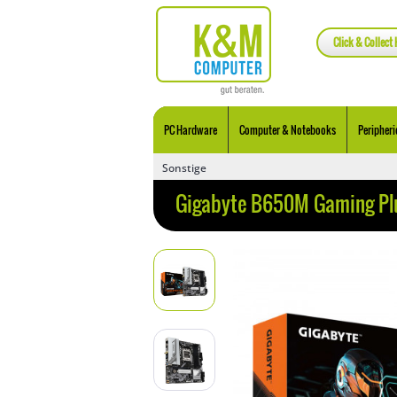
Click & Collect 
PC Hardware
Computer & Notebooks
Peripheri
Sonstige
Gigabyte B650M Gaming P