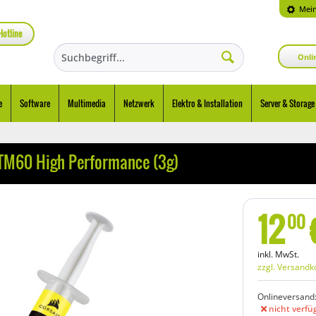
Mein
Hotline
Onli
e
Software
Multimedia
Netzwerk
Elektro & Installation
Server & Storage
TM60 High Performance (3g)
12
00
inkl. MwSt.
zzgl. Versandk
Onlineversand
nicht verfü