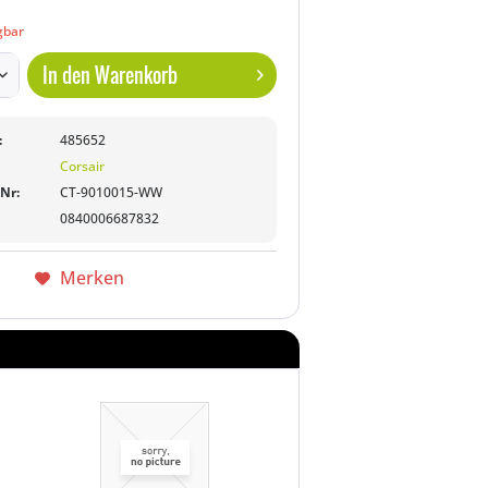
gbar
In den
Warenkorb
:
485652
Corsair
-Nr:
CT-9010015-WW
0840006687832
Merken