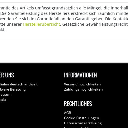
rantie des Artikels umfasst grundsätzlich alle Mängel, die innerha
Die Garantieleistung des Herstellers erstreckt sich räumlich mind
wenden Sie sich im Garantiefall an den Garantiegeber. Die Konta
tte unserer
Herstellerübersicht
. Gesetzliche Gewährleistungsrech
kt.
ER UNS
INFORMATIONEN
ilialen deutschlandweit
Versandmöglichkeiten
dware Beratung
Zahlungsmöglichkeiten
ressum
takt
RECHTLICHES
AGB
Cookie-Einstellungen
Datenschutzerklärung