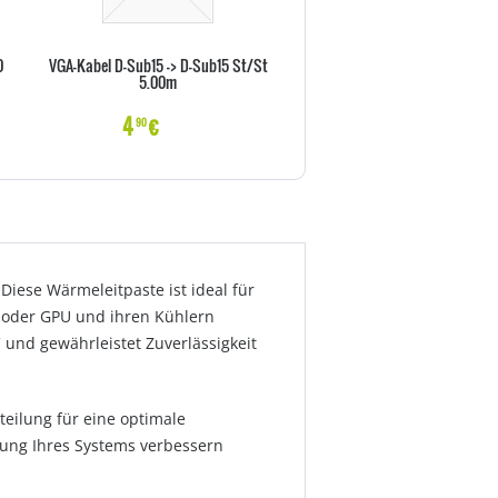
0
VGA-Kabel D-Sub15 -> D-Sub15 St/St
Vor-Ort-Abholservise 36 Monat
5.00m
X Serie)
4
€
22
€
90
70
iese Wärmeleitpaste ist ideal für
U oder GPU und ihren Kühlern
 und gewährleistet Zuverlässigkeit
teilung für eine optimale
stung Ihres Systems verbessern