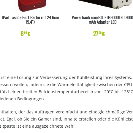
IPad Tasche Port Berlin rot 24.6cm
Powerbank iconBIT FTB9000LED 900
(9.4")
mAh Adapter LED
8
€
27
€
93
00
st eine Lösung zur Verbesserung der Kühlleistung Ihres Systems. D
bessern wollen, indem sie die Wärmeleitfähigkeit zwischen der CP
tützt einen breiten Betriebstemperaturbereich von -20°C bis 125°C
chiedenen Bedingungen.
enthalten, der das Auftragen vereinfacht und eine gleichmäßige Ver
et. Egal, ob Sie ein Gamer sind, Inhalte erstellen oder die Kühllei
tpaste ist eine ausgezeichnete Wahl.