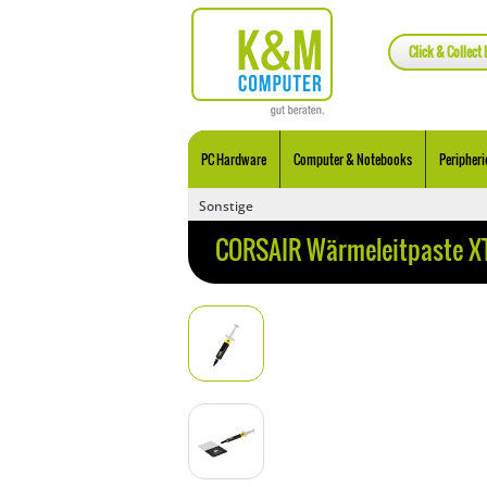
Click & Collect 
PC Hardware
Computer & Notebooks
Peripheri
Sonstige
CORSAIR Wärmeleitpaste X