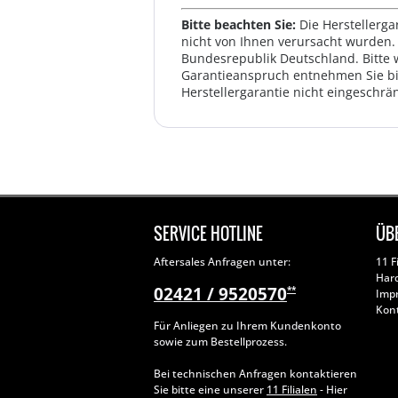
Bitte beachten Sie:
Die Herstellerga
nicht von Ihnen verursacht wurden. 
Bundesrepublik Deutschland. Bitte 
Garantieanspruch entnehmen Sie bi
Herstellergarantie nicht eingeschrän
SERVICE HOTLINE
ÜB
Aftersales Anfragen unter:
11 F
Har
02421 / 9520570
**
Imp
Kon
Für Anliegen zu Ihrem Kundenkonto
sowie zum Bestellprozess.
Bei technischen Anfragen kontaktieren
Sie bitte eine unserer
11 Filialen
- Hier