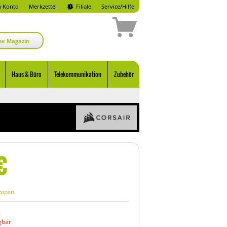
 Konto
Merkzettel
Filiale
Service/Hilfe
ne Magazin
Haus & Büro
Telekommunikation
Zubehör
€
osten
:
gbar