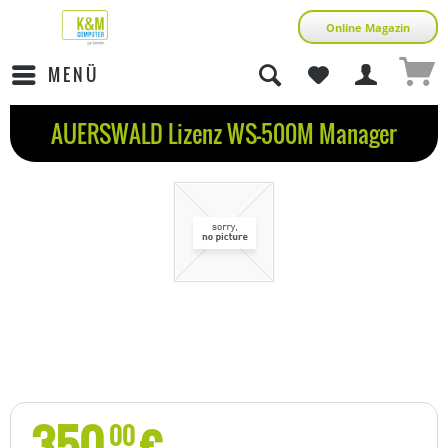
Online Magazin
MENÜ
AUERSWALD Lizenz WS-500M Manager
350
€
00