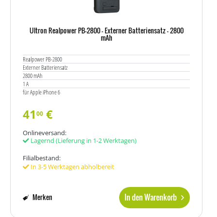
Ultron Realpower PB-2800 - Externer Batteriensatz - 2800
mAh
Realpower PB-2800
Externer Batteriensatz
2800 mAh
1 A
für Apple iPhone 6
41
€
00
Onlineversand:
Lagernd
(Lieferung in 1-2 Werktagen)
Filialbestand:
In 3-5 Werktagen abholbereit
In den Warenkorb
Merken