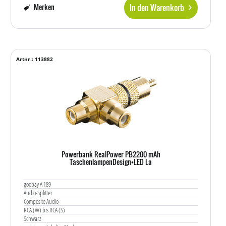
In den Warenkorb
Merken
Artnr.: 113882
Powerbank RealPower PB2200 mAh
TaschenlampenDesign+LED La
goobay A 189
Audio-Splitter
Composite Audio
RCA (W) bis RCA (S)
Schwarz