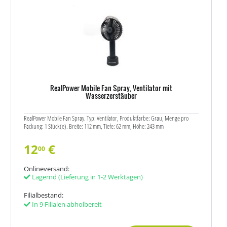
RealPower Mobile Fan Spray, Ventilator mit
Wasserzerstäuber
RealPower Mobile Fan Spray. Typ: Ventilator, Produktfarbe: Grau, Menge pro
Packung: 1 Stück(e). Breite: 112 mm, Tiefe: 62 mm, Höhe: 243 mm
12
€
00
Onlineversand:
Lagernd
(Lieferung in 1-2 Werktagen)
Filialbestand:
In 9 Filialen abholbereit