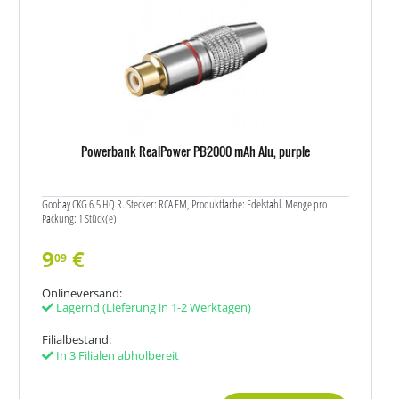
Powerbank RealPower PB2000 mAh Alu, purple
Goobay CKG 6.5 HQ R. Stecker: RCA FM, Produktfarbe: Edelstahl. Menge pro
Packung: 1 Stück(e)
9
€
09
Onlineversand:
Lagernd
(Lieferung in 1-2 Werktagen)
Filialbestand:
In 3 Filialen abholbereit