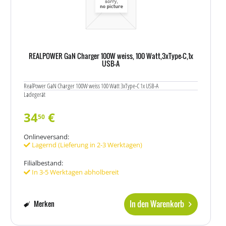
REALPOWER GaN Charger 100W weiss, 100 Watt,3xType-C,1x
USB-A
RealPower GaN Charger 100W weiss 100 Watt 3xType-C 1x USB-A
Ladegerät
34
€
50
Onlineversand:
Lagernd (Lieferung in 2-3 Werktagen)
Filialbestand:
In 3-5 Werktagen abholbereit
In den Warenkorb
Merken