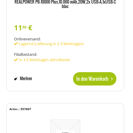
REALPOWER PB-10000 Plus,10.000 mAh,20W,2x USB-A,1xUSB-C
blac
11
€
50
Onlineversand:
Lagernd (Lieferung in 2-3 Werktagen)
Filialbestand:
In 3-5 Werktagen abholbereit
In den Warenkorb
Merken
Artnr.: 557607