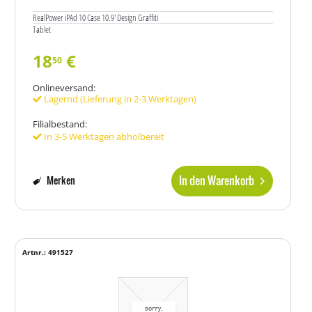
RealPower iPAd 10 Case 10.9' Design Graffiti
Tablet
18
€
50
Onlineversand:
Lagernd (Lieferung in 2-3 Werktagen)
Filialbestand:
In 3-5 Werktagen abholbereit
In den Warenkorb
Merken
Artnr.: 491527