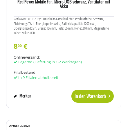
RealPower Mobile Fan, Micro-USB schwarz, Ventilator mit
Akku
RealPower 303132. Typ: Haushalts-Lamellenlüfter, Produktfarbe: Schwarz,
Platzierung: Tisch. Energiequelle: Akku, Batteriekapazität: 1200 mAh,
Operationszeit: 5 h. Breite: 106 mm, Tiefe: 65 mm, Höhe: 210 mm. Mitgelieferte
Kabel: Mikro-USB
8
€
00
Onlineversand:
Lagernd
(Lieferung in 1-2 Werktagen)
Filialbestand:
In 9 Filialen abholbereit
In den Warenkorb
Merken
Artnr.: 303521