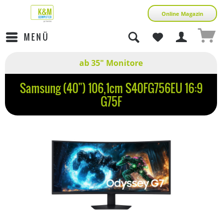
Online Magazin
MENÜ
ab 35" Monitore
Samsung (40") 106,1cm S40FG756EU 16:9
G75F