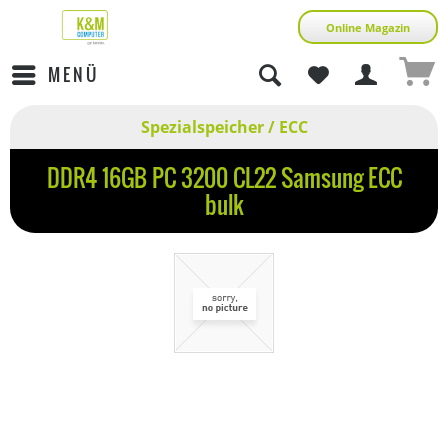
Online Magazin
MENÜ
Spezialspeicher / ECC
DDR4 16GB PC 3200 CL22 Samsung ECC
bulk