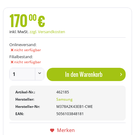
170
€
00
inkl. MwSt.
zzgl. Versandkosten
Onlineversand:
nicht verfügbar
Filialbestand:
nicht verfügbar
In den
Warenkorb
Artikel-Nr.:
462185
Hersteller:
Samsung
Hersteller-Nr:
M378A2K43EB1-CWE
EAN:
5056103848181
Merken