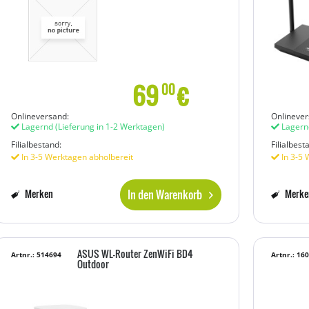
69
€
00
Onlineversand:
Onlinever
Lagernd
(Lieferung in 1-2 Werktagen)
Lagern
Filialbestand:
Filialbest
In 3-5 Werktagen abholbereit
In 3-5 
In den Warenkorb
Merken
Merke
ASUS WL-Router ZenWiFi BD4
Artnr.: 514694
Artnr.: 16
Outdoor