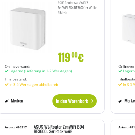
ASUS Router Asus WiFi 7
ZenWiFi BD4 BE3600 1er White
AiMesh
119
€
00
Onlineversand:
Onlinever
Lagernd
(Lieferung in 1-2 Werktagen)
Lagern
Filialbestand:
Filialbest
In 3-5 Werktagen abholbereit
In 3-5 
In den Warenkorb
Merken
Merke
ASUS WL-Router ZenWiFi BD4
Artnr.: 496217
Artnr.: 49
BE3600 - 3er Pack weiß