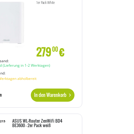
1er Pack White
279
€
00
sand:
d
(Lieferung in 1-2 Werktagen)
and:
Werktagen abholbereit
In den Warenkorb
n
ASUS WL-Router ZenWiFi BD4
6215
BE3600 - 2er Pack weiß