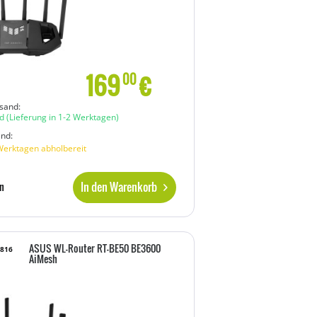
169
€
00
sand:
d
(Lieferung in 1-2 Werktagen)
and:
Werktagen abholbereit
In den Warenkorb
n
ASUS WL-Router RT-BE50 BE3600
0816
AiMesh