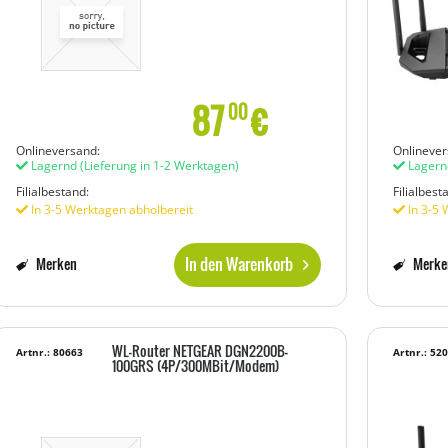
87
€
00
Onlineversand:
Onlinever
Lagernd
(Lieferung in 1-2 Werktagen)
Lagern
Filialbestand:
Filialbest
In 3-5 Werktagen abholbereit
In 3-5 
In den Warenkorb
Merken
Merke
WL-Router NETGEAR DGN2200B-
Artnr.: 80663
Artnr.: 52
100GRS (4P/300MBit/Modem)