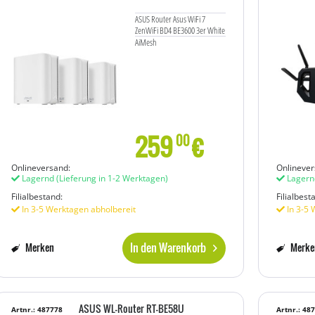
ASUS Router Asus WiFi 7
ZenWiFi BD4 BE3600 3er White
AiMesh
259
€
00
Onlineversand:
Onlinever
Lagernd
(Lieferung in 1-2 Werktagen)
Lagern
Filialbestand:
Filialbest
In 3-5 Werktagen abholbereit
In 3-5 
In den Warenkorb
Merken
Merke
ASUS WL-Router RT-BE58U
Artnr.: 487778
Artnr.: 48