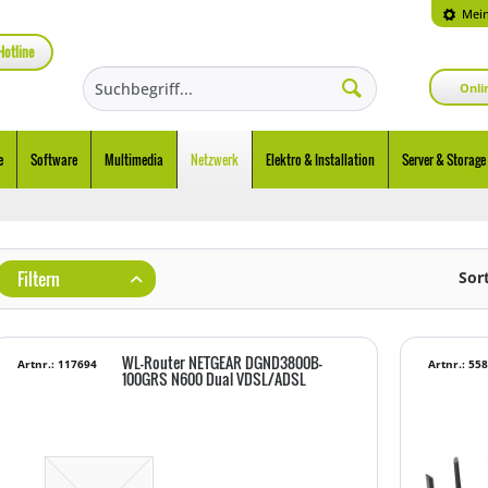
Mein
Hotline
Onli
e
Software
Multimedia
Netzwerk
Elektro & Installation
Server & Storage
Filtern
Sor
WL-Router NETGEAR DGND3800B-
Artnr.: 117694
Artnr.: 55
100GRS N600 Dual VDSL/ADSL