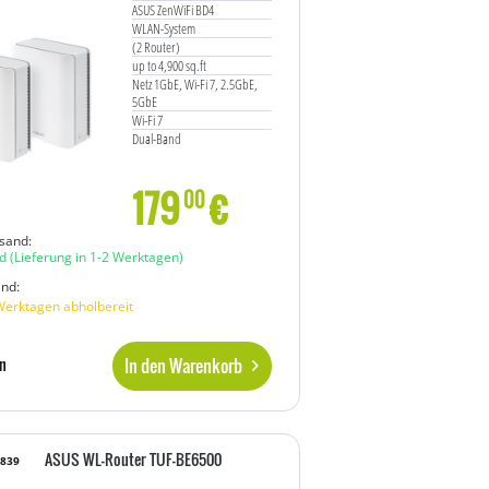
ASUS ZenWiFi BD4
WLAN-System
(2 Router)
up to 4,900 sq.ft
Netz 1GbE, Wi-Fi 7, 2.5GbE,
5GbE
Wi-Fi 7
Dual-Band
179
€
00
sand:
d
(Lieferung in 1-2 Werktagen)
and:
Werktagen abholbereit
In den Warenkorb
n
ASUS WL-Router TUF-BE6500
1839