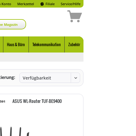
 Konto
Merkzettel
Filiale
Service/Hilfe
ne Magazin
Haus & Büro
Telekommunikation
Zubehör
tierung:
ASUS WL-Router TUF-BE9400
8591