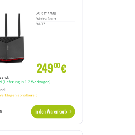
ASUS RT-BE86U
Wireless Router
Wi-Fi 7
249
€
00
sand:
d
(Lieferung in 1-2 Werktagen)
and:
Werktagen abholbereit
In den Warenkorb
n