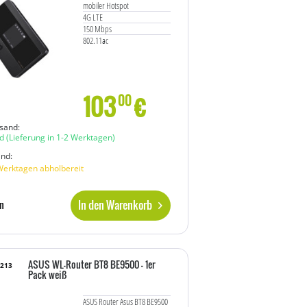
mobiler Hotspot
4G LTE
150 Mbps
802.11ac
103
€
00
sand:
d
(Lieferung in 1-2 Werktagen)
and:
Werktagen abholbereit
In den Warenkorb
n
ASUS WL-Router BT8 BE9500 - 1er
6213
Pack weiß
ASUS Router Asus BT8 BE9500