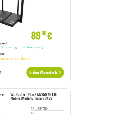
89
€
90
sand:
d
(Lieferung in 1-2 Werktagen)
and:
Werktagen abholbereit
In den Warenkorb
n
WL-Router TP-Link M7350 4G LTE
0464
Mobile (Modem/micro-SD) V3
TP-LINK M7350
V4