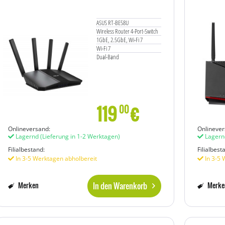
ASUS RT-BE58U
Wireless Router 4-Port-Switch
1GbE, 2.5GbE, Wi-Fi 7
Wi-Fi 7
Dual-Band
119
€
00
Onlineversand:
Onlinever
Lagernd
(Lieferung in 1-2 Werktagen)
Lagern
Filialbestand:
Filialbest
In 3-5 Werktagen abholbereit
In 3-5 
In den Warenkorb
Merken
Merke