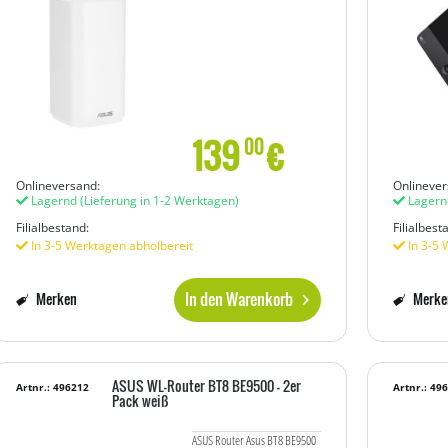
139
€
00
Onlineversand:
Onlinever
Lagernd
(Lieferung in 1-2 Werktagen)
Lagern
Filialbestand:
Filialbest
In 3-5 Werktagen abholbereit
In 3-5 
In den Warenkorb
Merken
Merke
ASUS WL-Router BT8 BE9500 - 2er
Artnr.: 496212
Artnr.: 49
Pack weiß
ASUS Router Asus BT8 BE9500