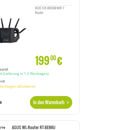
ASUS TUF-BE6500 WiFi 7
Router
199
€
00
sand:
d
(Lieferung in 1-2 Werktagen)
and:
Werktagen abholbereit
In den Warenkorb
n
ASUS WL-Router RT-BE86U
7779