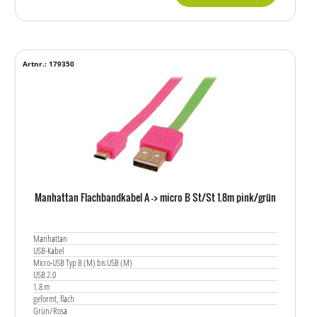
Artnr.: 179350
Manhattan Flachbandkabel A -> micro B St/St 1.8m pink/grün
Manhattan
USB-Kabel
Micro-USB Typ B (M) bis USB (M)
USB 2.0
1.8 m
geformt, flach
Grün/Rosa