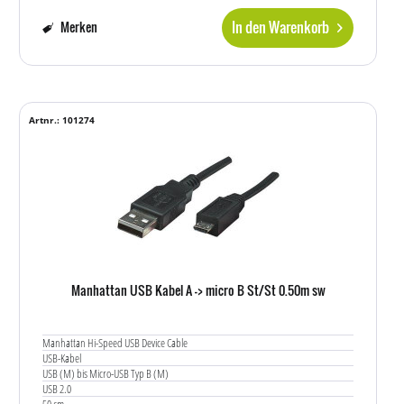
In den Warenkorb
Merken
Artnr.: 101274
Manhattan USB Kabel A -> micro B St/St 0.50m sw
Manhattan Hi-Speed USB Device Cable
USB-Kabel
USB (M) bis Micro-USB Typ B (M)
USB 2.0