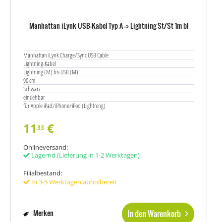
Manhattan iLynk USB-Kabel Typ A -> Lightning St/St 1m bl
Manhattan iLynk Charge/Sync USB Cable
Lightning-Kabel
Lightning (M) bis USB (M)
90 cm
Schwarz
einziehbar
für Apple iPad/iPhone/iPod (Lightning)
11
€
33
Onlineversand:
Lagernd
(Lieferung in 1-2 Werktagen)
Filialbestand:
In 3-5 Werktagen abholbereit
In den Warenkorb
Merken