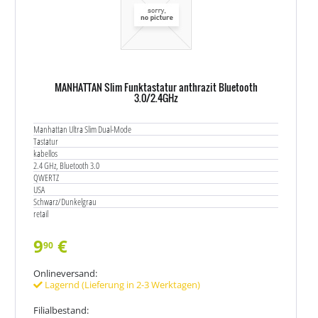
MANHATTAN Slim Funktastatur anthrazit Bluetooth
3.0/2.4GHz
Manhattan Ultra Slim Dual-Mode
Tastatur
kabellos
2.4 GHz, Bluetooth 3.0
QWERTZ
USA
Schwarz/Dunkelgrau
retail
9
€
90
Onlineversand:
Lagernd (Lieferung in 2-3 Werktagen)
Filialbestand: