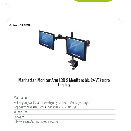
Artnr.: 101290
Manhattan Monitor Arm LCD 2 Monitore bis 24"/7kg pro
Display
Manhattan
Befestigungskit (Spannbefestigung für Tisch, Montagestange,
Doppelschwingarm, Schrauben) für 2 LCD-Displays
Aluminium
Schwarz
Bildschirmgröße: 33-61 cm (13"-24")