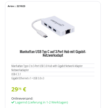
Artnr.: 221023
Manhattan USB Typ C auf 3-Port Hub mit Gigabit-
Netzwerkadapt
Manhattan Type-C to 3-Port USB 3.0 Hub with Gigabit Network Adapter
Netzwerkadapter
USB-C 3.1
Gigabit Ethernet x 1 + USB 3.0 x 3
29
€
75
Onlineversand:
Lagernd
(Lieferung in 1-2 Werktagen)