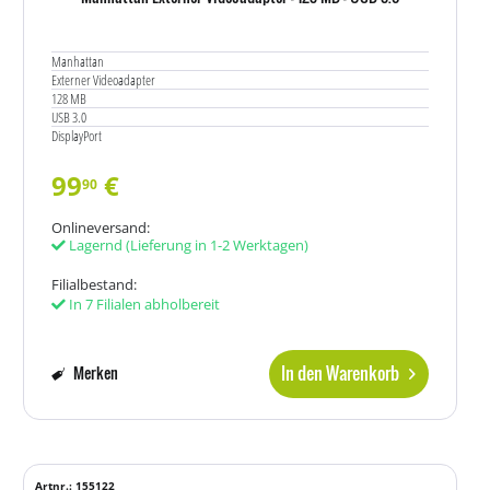
Manhattan
Externer Videoadapter
128 MB
USB 3.0
DisplayPort
99
€
90
Onlineversand:
Lagernd
(Lieferung in 1-2 Werktagen)
Filialbestand:
In 7 Filialen abholbereit
In den Warenkorb
Merken
Artnr.: 155122