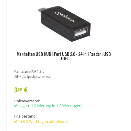
Manhattan USB-HUB 1-Port USB 2.0 + 24-in-1 Reader->USB-
OTG
Manhattan imPORT Link
USB-Hub/Speicherkartenleser
3
€
58
Onlineversand:
Lagernd
(Lieferung in 1-2 Werktagen)
Filialbestand:
In 3-5 Werktagen abholbereit