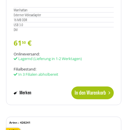
Manhattan
Externer Videoadapter
16 MB DDR
USB 3.0
DVI
61
€
50
Onlineversand:
Lagernd
(Lieferung in 1-2 Werktagen)
Filialbestand:
In 3 Filialen abholbereit
In den Warenkorb
Merken
Artnr.: 426241