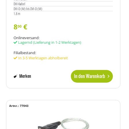
DVI-Kabel
DVI-D (M) bis DVI-D (M)
1.8 m
8
€
00
Onlineversand:
Lagernd
(Lieferung in 1-2 Werktagen)
Filialbestand:
In 3-5 Werktagen abholbereit
In den Warenkorb
Merken
Artnr.: 77043