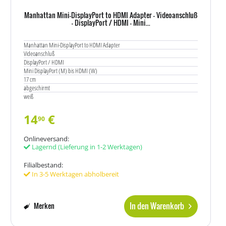
Manhattan Mini-DisplayPort to HDMI Adapter - Videoanschluß
- DisplayPort / HDMI - Mini...
Manhattan Mini-DisplayPort to HDMI Adapter
Videoanschluß
DisplayPort / HDMI
Mini DisplayPort (M) bis HDMI (W)
17 cm
abgeschirmt
weiß
14
€
90
Onlineversand:
Lagernd
(Lieferung in 1-2 Werktagen)
Filialbestand:
In 3-5 Werktagen abholbereit
In den Warenkorb
Merken