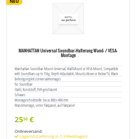
NEU
MANHATTAN Universal Soundbar-Halterung Wand- / VESA-
Montage
Manhattan Soundbar Mount Universal, Wall Mount or VESA Mount, Compatible
with Soundbars up to 15kg, Depth-Adjustable, Mounts Above or Below TV, Black
Befestigungskit (Universalmontage)
für Soundbar
Stahl, Kunststoff, EVA-geschäumt
Schwarz
Montageschnittstelle: bis zu 800 x 400 mm
Wandmontage, unter Flatpanel, auf Flatpanel
25
€
50
Onlineversand:
Lagernd (Lieferung in 2-3 Werktagen)