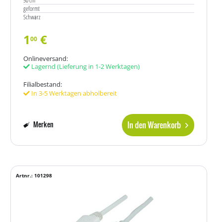
50 cm
geformt
Schwarz
1
€
00
Onlineversand:
Lagernd
(Lieferung in 1-2 Werktagen)
Filialbestand:
In 3-5 Werktagen abholbereit
In den Warenkorb
Merken
Artnr.: 101298