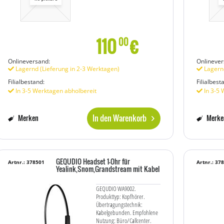
110
€
00
Onlineversand:
Onlinever
Lagernd (Lieferung in 2-3 Werktagen)
Lagernd
Filialbestand:
Filialbest
In 3-5 Werktagen abholbereit
In 3-5 
In den Warenkorb
Merken
Merke
GEQUDIO Headset 1-Ohr für
Artnr.: 378501
Artnr.: 37
Yealink,Snom,Grandstream mit Kabel
GEQUDIO WA9002.
Produkttyp: Kopfhörer.
Übertragungstechnik:
Kabelgebunden. Empfohlene
Nutzung: Büro/Callcenter.