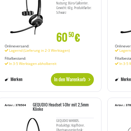
Nutzung: Büro/Callcenter.
Gewicht: 60 g. Produktfarbe:
Schwarz
60
€
50
Onlineversand:
Onlinever
Lagernd (Lieferung in 2-3 Werktagen)
Lagernd
Filialbestand:
Filialbest
In 3-5 Werktagen abholbereit
In 3-5 
In den Warenkorb
Merken
Merke
GEQUDIO Headset 1-Ohr mit 2,5mm
Artnr.: 378504
Artnr.: 37
Klinke
GEQUDIO WA9005.
Produkttyp: Kopfhörer.
Übertragungstechnik: