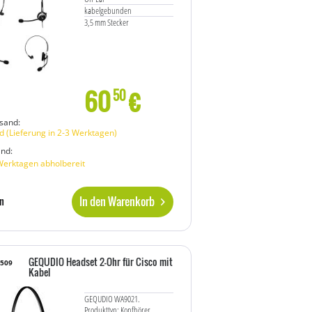
kabelgebunden
3,5 mm Stecker
60
€
50
sand:
 (Lieferung in 2-3 Werktagen)
and:
Werktagen abholbereit
In den Warenkorb
n
GEQUDIO Headset 2-Ohr für Cisco mit
8509
Kabel
GEQUDIO WA9021.
Produkttyp: Kopfhörer.