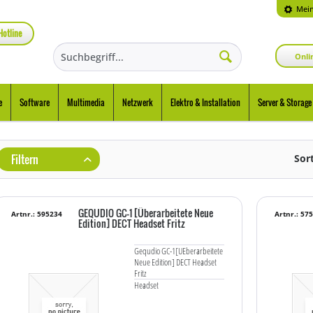
Mein
Hotline
Onli
e
Software
Multimedia
Netzwerk
Elektro & Installation
Server & Storage
Filtern
Sor
GEQUDIO GC-1 [Überarbeitete Neue
Artnr.: 595234
Artnr.: 57
Edition] DECT Headset Fritz
Gequdio GC-1[UEberarbeitete
Neue Edition] DECT Headset
Fritz
Headset