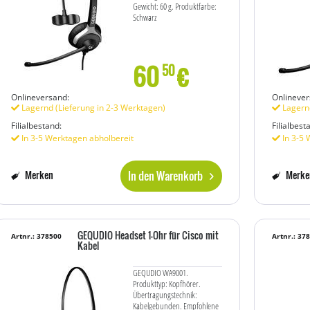
Gewicht: 60 g. Produktfarbe:
Schwarz
60
€
50
Onlineversand:
Onlinever
Lagernd (Lieferung in 2-3 Werktagen)
Lagernd
Filialbestand:
Filialbest
In 3-5 Werktagen abholbereit
In 3-5 
In den Warenkorb
Merken
Merke
GEQUDIO Headset 1-Ohr für Cisco mit
Artnr.: 378500
Artnr.: 37
Kabel
GEQUDIO WA9001.
Produkttyp: Kopfhörer.
Übertragungstechnik:
Kabelgebunden. Empfohlene