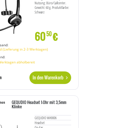
Nutzung: Büro/Callcenter.
Gewicht: 60 g. Produktfarbe:
Schwarz
60
€
50
sand:
 (Lieferung in 2-3 Werktagen)
and:
Werktagen abholbereit
In den Warenkorb
n
GEQUDIO Headset 1-Ohr mit 3,5mm
8505
Klinke
GEQUDIO WA9006
Headset
On-Ear