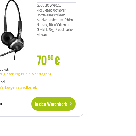
GEQUDIO WA9026.
Produkttyp: Kopfhörer.
Übertragungstechnik:
Kabelgebunden. Empfohlene
Nutzung: Büro/Callcenter.
Gewicht: 80 g. Produktfarbe:
Schwarz
70
€
50
sand:
 (Lieferung in 2-3 Werktagen)
and:
Werktagen abholbereit
In den Warenkorb
n