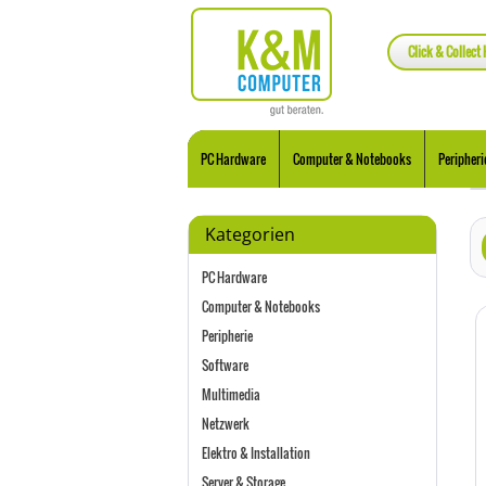
Click & Collect 
PC Hardware
Computer & Notebooks
Peripheri
Kategorien
PC Hardware
Computer & Notebooks
Peripherie
Software
Multimedia
Netzwerk
Elektro & Installation
Server & Storage