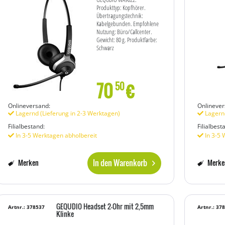
Produkttyp: Kopfhörer.
Übertragungstechnik:
Kabelgebunden. Empfohlene
Nutzung: Büro/Callcenter.
Gewicht: 80 g. Produktfarbe:
Schwarz
70
€
50
Onlineversand:
Onlinever
Lagernd (Lieferung in 2-3 Werktagen)
Lagernd
Filialbestand:
Filialbest
In 3-5 Werktagen abholbereit
In 3-5 
In den Warenkorb
Merken
Merke
GEQUDIO Headset 2-Ohr mit 2,5mm
Artnr.: 378537
Artnr.: 37
Klinke