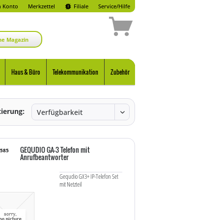
 Konto
Merkzettel
Filiale
Service/Hilfe
ne Magazin
Haus & Büro
Telekommunikation
Zubehör
tierung:
GEQUDIO GA-3 Telefon mit
5585
Anrufbeantworter
Gequdio GX3+ IP-Telefon Set
mit Netzteil