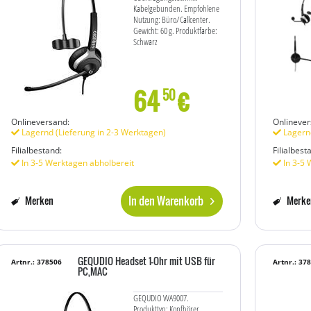
Kabelgebunden. Empfohlene
Nutzung: Büro/Callcenter.
Gewicht: 60 g. Produktfarbe:
Schwarz
64
€
50
Onlineversand:
Onlinever
Lagernd (Lieferung in 2-3 Werktagen)
Lagernd
Filialbestand:
Filialbest
In 3-5 Werktagen abholbereit
In 3-5 
In den Warenkorb
Merken
Merke
GEQUDIO Headset 1-Ohr mit USB für
Artnr.: 378506
Artnr.: 37
PC,MAC
GEQUDIO WA9007.
Produkttyp: Kopfhörer.