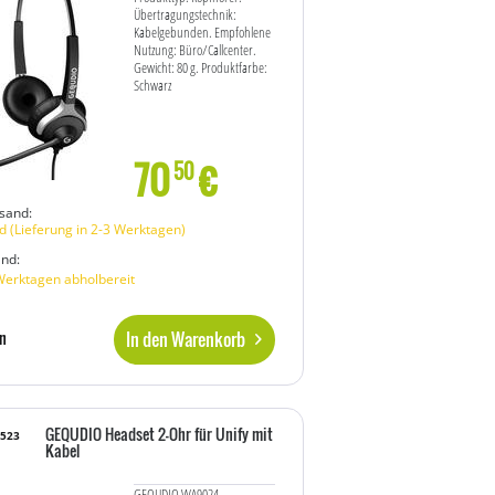
Übertragungstechnik:
Kabelgebunden. Empfohlene
Nutzung: Büro/Callcenter.
Gewicht: 80 g. Produktfarbe:
Schwarz
70
€
50
sand:
 (Lieferung in 2-3 Werktagen)
and:
Werktagen abholbereit
In den Warenkorb
n
GEQUDIO Headset 2-Ohr für Unify mit
8523
Kabel
GEQUDIO WA9024