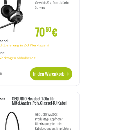
Gewicht: 80 g. Produktfarbe:
Schwarz
70
€
50
sand:
 (Lieferung in 2-3 Werktagen)
and:
Werktagen abholbereit
In den Warenkorb
n
GEQUDIO Headset 1-Ohr für
8502
Mitel,Aastra,Poly,Gigaset-RJ Kabel
GEQUDIO WA9003.
Produkttyp: Kopfhörer.
Übertragungstechnik:
Kabelgebunden. Empfohlene