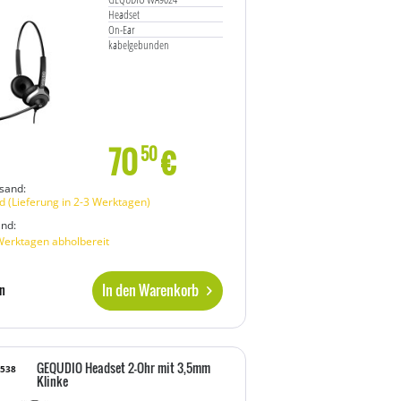
Headset
On-Ear
kabelgebunden
70
€
50
sand:
 (Lieferung in 2-3 Werktagen)
and:
Werktagen abholbereit
In den Warenkorb
n
GEQUDIO Headset 2-Ohr mit 3,5mm
8538
Klinke