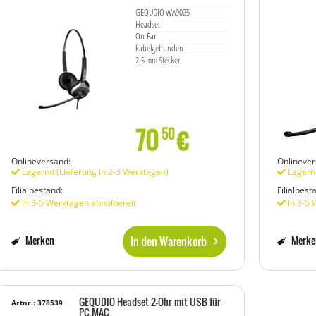
GEQUDIO WA9025
Headset
On-Ear
kabelgebunden
2,5 mm Stecker
70
€
50
Onlineversand:
Onlinever
Lagernd (Lieferung in 2-3 Werktagen)
Lagernd
Filialbestand:
Filialbest
In 3-5 Werktagen abholbereit
In 3-5 
In den Warenkorb
Merken
Merke
GEQUDIO Headset 2-Ohr mit USB für
Artnr.: 378539
PC,MAC