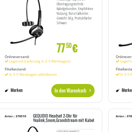
Übertragungstechnik:
Kabelgebunden. Empfohlene
Nutzung: Büro/Callcenter.
Gewicht: 60 g. Produktfarbe:
Schwarz
77
€
50
Onlineversand:
Onlinever
Lagernd (Lieferung in 2-3 Werktagen)
Lagernd
Filialbestand:
Filialbest
In 3-5 Werktagen abholbereit
In 3-5 
In den Warenkorb
Merken
Merke
GEQUDIO Headset 2-Ohr für
Artnr.: 378510
Artnr.: 37
Yealink,Snom,Grandstream mit Kabel
GEQUDIO WA9022.