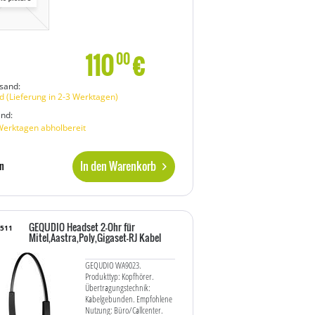
110
€
00
sand:
 (Lieferung in 2-3 Werktagen)
and:
Werktagen abholbereit
In den Warenkorb
n
GEQUDIO Headset 2-Ohr für
8511
Mitel,Aastra,Poly,Gigaset-RJ Kabel
GEQUDIO WA9023.
Produkttyp: Kopfhörer.
Übertragungstechnik:
Kabelgebunden. Empfohlene
Nutzung: Büro/Callcenter.