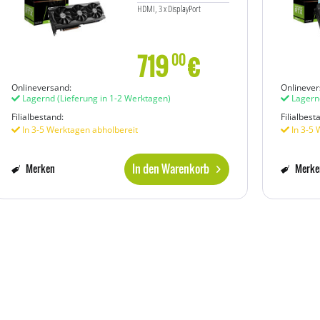
HDMI, 3 x DisplayPort
719
€
00
Onlineversand:
Onlinever
Lagernd
(Lieferung in 1-2 Werktagen)
Lagern
Filialbestand:
Filialbest
In 3-5 Werktagen abholbereit
In 3-5 
In den Warenkorb
Merken
Merke