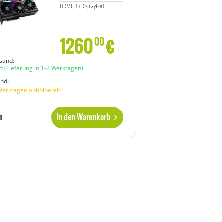
HDMI, 3 x DisplayPort
1260
€
00
sand:
d
(Lieferung in 1-2 Werktagen)
and:
Werktagen abholbereit
In den Warenkorb
n