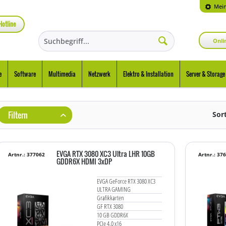
Mein
Hotline
Onli
e
Software
Multimedia
Netzwerk
Elektro & Installation
Server & Storage
Filtern
Sor
EVGA RTX 3080 XC3 Ultra LHR 10GB
Artnr.: 377062
Artnr.: 37
GDDR6X HDMI 3xDP
EVGA GeForce RTX 3080 XC3
ULTRA GAMING
Grafikkarten
GF RTX 3080
10 GB GDDR6X
PCIe 4.0 x16