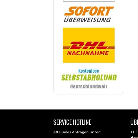
SERVICE HOTLINE
ÜB
Aftersales Anfragen unter:
11 F
Har