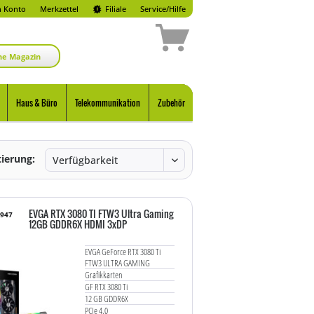
 Konto
Merkzettel
Filiale
Service/Hilfe
ne Magazin
Haus & Büro
Telekommunikation
Zubehör
tierung:
EVGA RTX 3080 TI FTW3 Ultra Gaming
6947
12GB GDDR6X HDMI 3xDP
EVGA GeForce RTX 3080 Ti
FTW3 ULTRA GAMING
Grafikkarten
GF RTX 3080 Ti
12 GB GDDR6X
PCIe 4.0