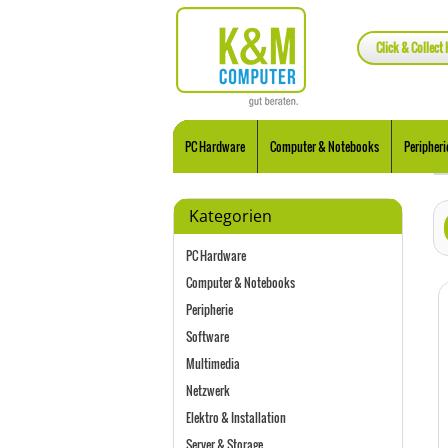
Click & Collect 
PC Hardware
Computer & Notebooks
Peripheri
Kategorien
PC Hardware
Computer & Notebooks
Peripherie
Software
Multimedia
Netzwerk
Elektro & Installation
Server & Storage