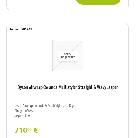
Artnr.: 595912
Dyson Airwrap Co-anda Multistyler Straight & Wavy Jasper
Dyson Airwrap Co-anda2x Multi-Styler and Dryer
Straight+Wavy
Jasper Plum
710
€
00