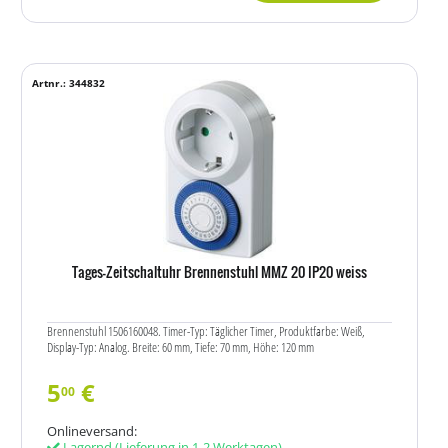
Artnr.: 344832
Tages-Zeitschaltuhr Brennenstuhl MMZ 20 IP20 weiss
Brennenstuhl 1506160048. Timer-Typ: Täglicher Timer, Produktfarbe: Weiß,
Display-Typ: Analog. Breite: 60 mm, Tiefe: 70 mm, Höhe: 120 mm
5
€
00
Onlineversand:
Lagernd
(Lieferung in 1-2 Werktagen)