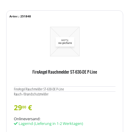
Artnr.: 251848
FireAngel Rauchmelder ST-630-DE P-Line
FireAngel Rauchmelder ST-630-DE P-Line
Rauch-/Brandschutzmelder
29
€
00
Onlineversand:
Lagernd
(Lieferung in 1-2 Werktagen)