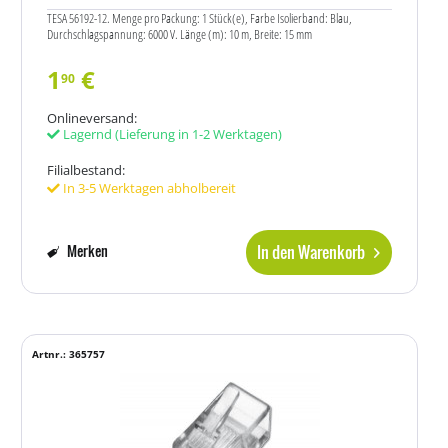
TESA 56192-12. Menge pro Packung: 1 Stück(e), Farbe Isolierband: Blau,
Durchschlagspannung: 6000 V. Länge (m): 10 m, Breite: 15 mm
1
€
90
Onlineversand:
Lagernd
(Lieferung in 1-2 Werktagen)
Filialbestand:
In 3-5 Werktagen abholbereit
In den Warenkorb
Merken
Artnr.: 365757