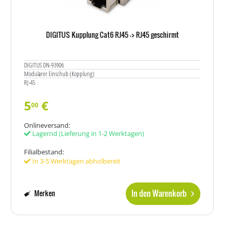
DIGITUS Kupplung Cat6 RJ45 -> RJ45 geschirmt
DIGITUS DN-93906
Modularer Einschub (Kopplung)
RJ-45
5
€
00
Onlineversand:
Lagernd
(Lieferung in 1-2 Werktagen)
Filialbestand:
In 3-5 Werktagen abholbereit
In den Warenkorb
Merken