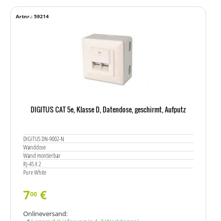
Artnr.: 59214
DIGITUS CAT 5e, Klasse D, Datendose, geschirmt, Aufputz
DIGITUS DN-9002-N
Wanddose
Wand montierbar
RJ-45 X 2
Pure White
7
€
00
Onlineversand: