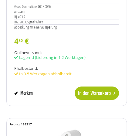
Good Connections GC-N0026
Ausgang
RJ-45 X 2
RAL 9003, Signal White
Abdeckung mit einer Aussparung
4
€
80
Onlineversand:
Lagernd
(Lieferung in 1-2 Werktagen)
Filialbestand:
In 3-5 Werktagen abholbereit
In den Warenkorb
Merken
Artnr.: 188317