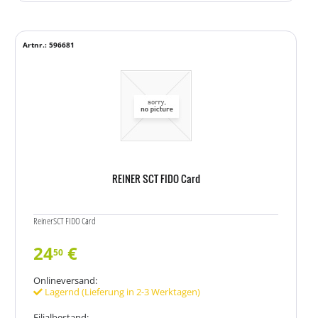
Artnr.: 596681
REINER SCT FIDO Card
ReinerSCT FIDO Card
24
€
50
Onlineversand:
Lagernd (Lieferung in 2-3 Werktagen)
Filialbestand: