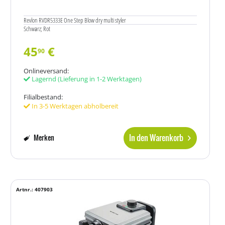
Revlon RVDR5333E One Step Blow dry multi styler
Schwarz; Rot
45
€
90
Onlineversand:
Lagernd
(Lieferung in 1-2 Werktagen)
Filialbestand:
In 3-5 Werktagen abholbereit
In den Warenkorb
Merken
Artnr.: 407903