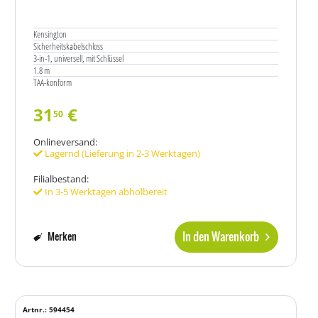
Kensington
Sicherheitskabelschloss
3-in-1, universell, mit Schlüssel
1.8 m
TAA-konform
31
€
50
Onlineversand:
Lagernd (Lieferung in 2-3 Werktagen)
Filialbestand:
In 3-5 Werktagen abholbereit
In den Warenkorb
Merken
Artnr.: 594454