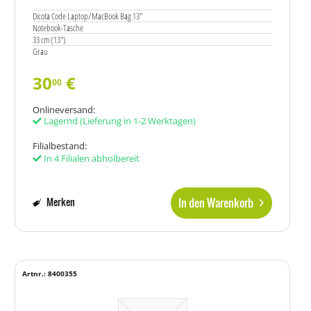
Dicota Code Laptop/MacBook Bag 13"
Notebook-Tasche
33 cm (13")
Grau
30
€
00
Onlineversand:
Lagernd
(Lieferung in 1-2 Werktagen)
Filialbestand:
In 4 Filialen abholbereit
In den Warenkorb
Merken
Artnr.: 8400355