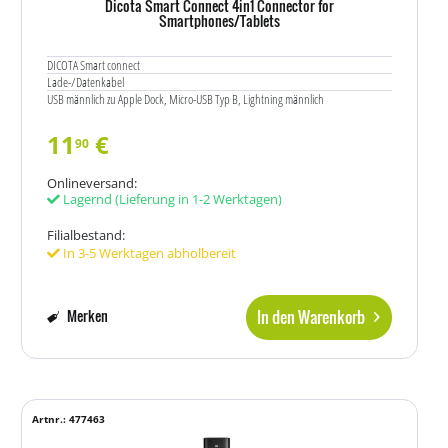
Dicota Smart Connect 4in1 Connector for
Smartphones/Tablets
DICOTA Smart connect
Lade-/Datenkabel
USB männlich zu Apple Dock, Micro-USB Typ B, Lightning männlich
11
€
90
Onlineversand:
Lagernd
(Lieferung in 1-2 Werktagen)
Filialbestand:
In 3-5 Werktagen abholbereit
In den Warenkorb
Merken
Artnr.: 477463