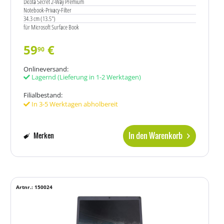
Dicota Secret 2-Way Premium
Notebook-Privacy-Filter
34.3 cm (13.5")
für Microsoft Surface Book
59
€
90
Onlineversand:
Lagernd
(Lieferung in 1-2 Werktagen)
Filialbestand:
In 3-5 Werktagen abholbereit
In den Warenkorb
Merken
Artnr.: 150024