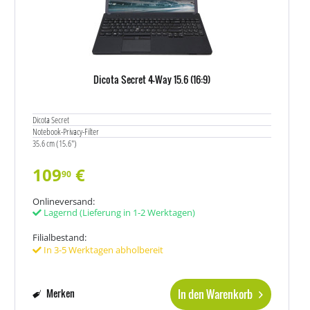
Dicota Secret 4-Way 15.6 (16:9)
Dicota Secret
Notebook-Privacy-Filter
35.6 cm (15.6")
109
€
90
Onlineversand:
Lagernd
(Lieferung in 1-2 Werktagen)
Filialbestand:
In 3-5 Werktagen abholbereit
In den Warenkorb
Merken