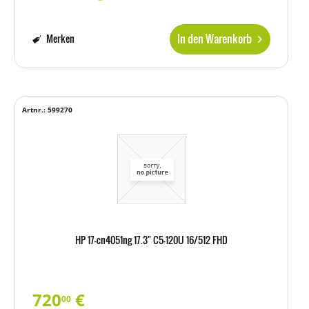
In den Warenkorb
Merken
Artnr.: 599270
HP 17-cn4051ng 17.3" C5-120U 16/512 FHD
720
€
00