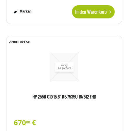
In den Warenkorb
Merken
Artnr.: 598721
HP 255R G10 15.6" R5-7535U 16/512 FHD
670
€
00