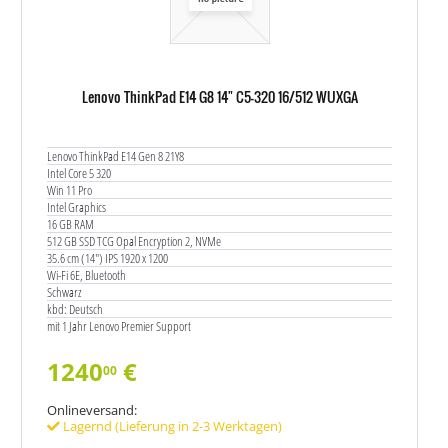
Lenovo ThinkPad E14 G8 14" C5-320 16/512 WUXGA
Lenovo ThinkPad E14 Gen 8 21Y8
Intel Core 5 320
Win 11 Pro
Intel Graphics
16 GB RAM
512 GB SSD TCG Opal Encryption 2, NVMe
35.6 cm (14") IPS 1920 x 1200
Wi-Fi 6E, Bluetooth
Schwarz
kbd: Deutsch
mit 1 Jahr Lenovo Premier Support
1240
€
00
Onlineversand:
Lagernd (Lieferung in 2-3 Werktagen)