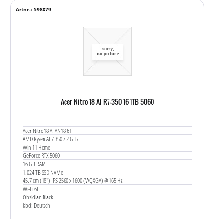
Artnr.: 598879
Acer Nitro 18 AI R7-350 16 1TB 5060
Acer Nitro 18 AI AN18-61
AMD Ryzen AI 7 350 / 2 GHz
Win 11 Home
GeForce RTX 5060
16 GB RAM
1.024 TB SSD NVMe
45.7 cm (18") IPS 2560 x 1600 (WQXGA) @ 165 Hz
Wi-Fi 6E
Obsidian Black
kbd: Deutsch