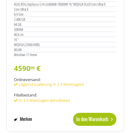
ASUS ROG Zephyrus G16 GU606AR-TB069W 16" WQXGA OLED Core Ultra 9
Core Ultra 9
4,9 GHz
2.000 GB
64 GB
SDRAM
40,6 cm
16 "
WQXGA (2560x1600)
WLAN
Windows 11 Home
4590
€
00
Onlineversand:
Lagernd (Lieferung in 2-3 Werktagen)
Filialbestand:
In 3-5 Werktagen abholbereit
In den Warenkorb
Merken