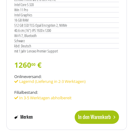
Intel Core 5 320
Win 11 Pro
Intel Graphics
16 GB RAM
512 GB SSD TCG Opal Encryption 2, NVMe
40.6 cm (16") IPS 1920 x 1200
Wi-Fi 7, Bluetooth
Schwarz
kbd: Deutsch
mit 1 Jahr Lenovo Premier Support
1260
€
00
Onlineversand:
Lagernd (Lieferung in 2-3 Werktagen)
Filialbestand:
In 3-5 Werktagen abholbereit
In den Warenkorb
Merken