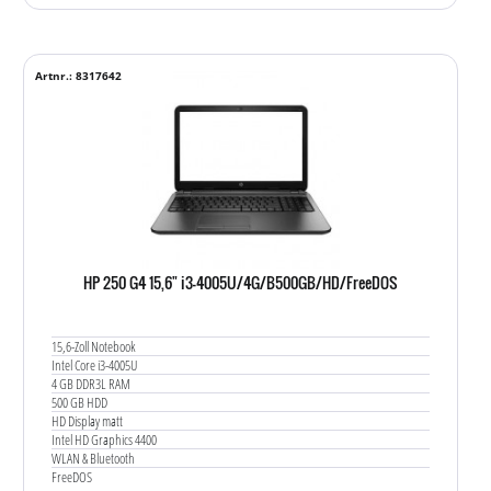
Artnr.: 8317642
HP 250 G4 15,6" i3-4005U/4G/B500GB/HD/FreeDOS
15,6-Zoll Notebook
Intel Core i3-4005U
4 GB DDR3L RAM
500 GB HDD
HD Display matt
Intel HD Graphics 4400
WLAN & Bluetooth
FreeDOS