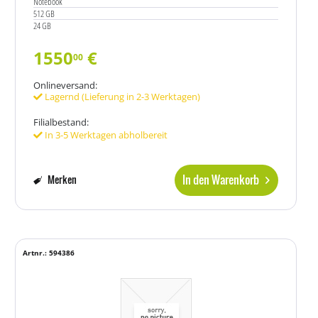
Notebook
512 GB
24 GB
1550
€
00
Onlineversand:
Lagernd (Lieferung in 2-3 Werktagen)
Filialbestand:
In 3-5 Werktagen abholbereit
In den Warenkorb
Merken
Artnr.: 594386