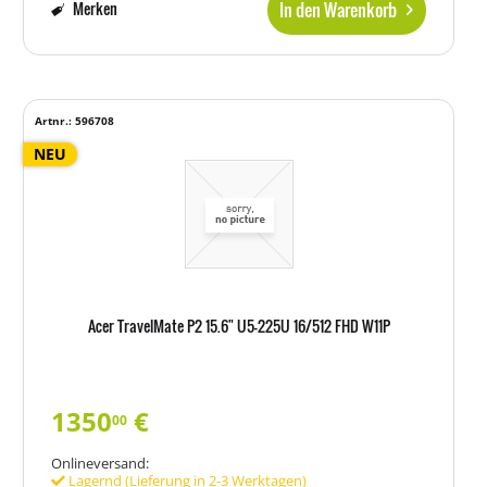
In den Warenkorb
Merken
Artnr.: 596708
NEU
Acer TravelMate P2 15.6" U5-225U 16/512 FHD W11P
1350
€
00
Onlineversand:
Lagernd (Lieferung in 2-3 Werktagen)