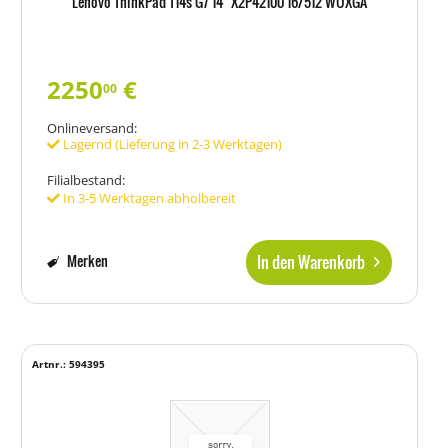
Lenovo ThinkPad T14s G7 14" X2P42100 16/512 WUXGA
2250
€
00
Onlineversand:
Lagernd (Lieferung in 2-3 Werktagen)
Filialbestand:
In 3-5 Werktagen abholbereit
In den Warenkorb
Merken
Artnr.: 594395