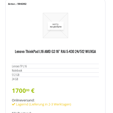
Artnr.: 594392
Lenovo ThinkPad L16 AMD G3 16" RAI-5-430 24/512 WUXGA
Lenovo TP L16
Notebook
512 GB
24 GB
1700
€
00
Onlineversand:
Lagernd (Lieferung in 2-3 Werktagen)