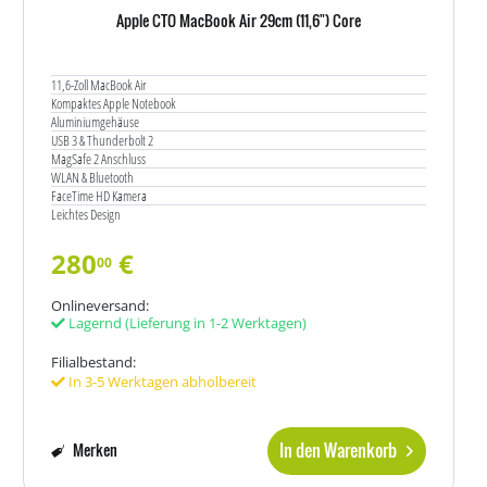
Apple CTO MacBook Air 29cm (11,6") Core
11,6-Zoll MacBook Air
Kompaktes Apple Notebook
Aluminiumgehäuse
USB 3 & Thunderbolt 2
MagSafe 2 Anschluss
WLAN & Bluetooth
FaceTime HD Kamera
Leichtes Design
280
€
00
Onlineversand:
Lagernd
(Lieferung in 1-2 Werktagen)
Filialbestand:
In 3-5 Werktagen abholbereit
In den Warenkorb
Merken