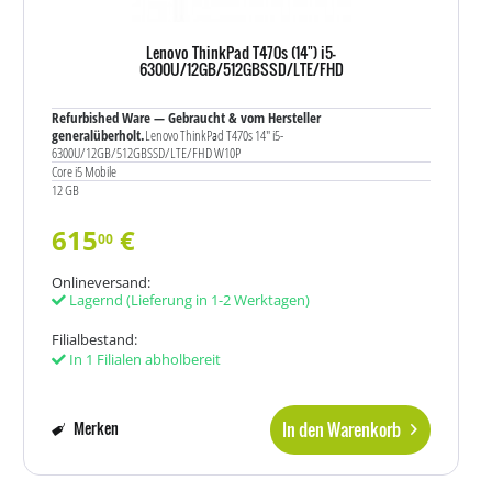
Lenovo ThinkPad T470s (14") i5-
6300U/12GB/512GBSSD/LTE/FHD
Refurbished Ware — Gebraucht & vom Hersteller
generalüberholt.
Lenovo ThinkPad T470s 14" i5-
6300U/12GB/512GBSSD/LTE/FHD W10P
Core i5 Mobile
12 GB
615
€
00
Onlineversand:
Lagernd
(Lieferung in 1-2 Werktagen)
Filialbestand:
In 1 Filialen abholbereit
In den Warenkorb
Merken