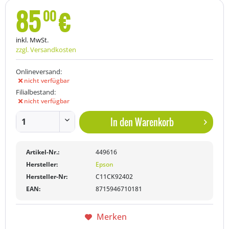
85
€
00
inkl. MwSt.
zzgl. Versandkosten
Onlineversand:
nicht verfügbar
Filialbestand:
nicht verfügbar
In den
Warenkorb
Artikel-Nr.:
449616
Hersteller:
Epson
Hersteller-Nr:
C11CK92402
EAN:
8715946710181
Merken