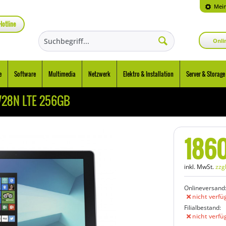
Mein
Hotline
Onli
e
Software
Multimedia
Netzwerk
Elektro & Installation
Server & Storage
728N LTE 256GB
186
inkl. MwSt.
zzg
Onlineversand
nicht verfü
Filialbestand:
nicht verfü