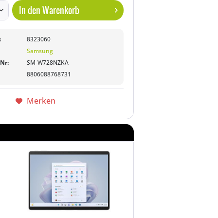
In den
Warenkorb
:
8323060
Samsung
-Nr:
SM-W728NZKA
8806088768731
Merken