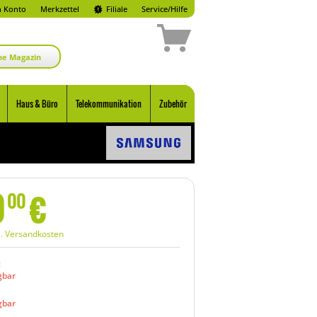
 Konto
Merkzettel
Filiale
Service/Hilfe
ne Magazin
Haus & Büro
Telekommunikation
Zubehör
0
€
00
l. Versandkosten
:
gbar
gbar