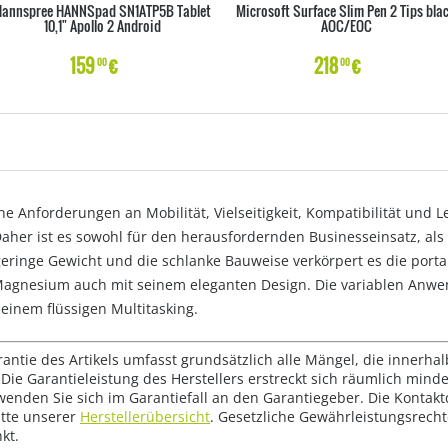
annspree HANNSpad SN1ATP5B Tablet
Microsoft Surface Slim Pen 2 Tips bla
10,1" Apollo 2 Android
AOC/EOC
159
€
218
€
00
00
 Anforderungen an Mobilität, Vielseitigkeit, Kompatibilität und Le
r ist es sowohl für den herausfordernden Businesseinsatz, als 
eringe Gewicht und die schlanke Bauweise verkörpert es die porta
agnesium auch mit seinem eleganten Design. Die variablen Anwe
inem flüssigen Multitasking.
rantie des Artikels umfasst grundsätzlich alle Mängel, die innerha
Die Garantieleistung des Herstellers erstreckt sich räumlich mind
wenden Sie sich im Garantiefall an den Garantiegeber. Die Konta
tte unserer
Herstellerübersicht
. Gesetzliche Gewährleistungsrech
kt.