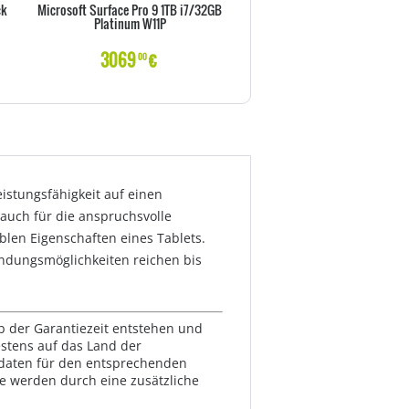
ck
Microsoft Surface Pro 9 1TB i7/32GB
Samsung Galaxy Tab S6 Lite
Platinum W11P
64GB WIFI blau 10.4
3069
€
319
€
00
00
istungsfähigkeit auf einen
auch für die anspruchsvolle
blen Eigenschaften eines Tablets.
ndungsmöglichkeiten reichen bis
lb der Garantiezeit entstehen und
estens auf das Land der
ktdaten für den entsprechenden
te werden durch eine zusätzliche