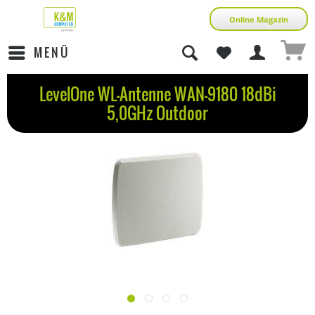
Online Magazin
MENÜ
LevelOne WL-Antenne WAN-9180 18dBi
5,0GHz Outdoor