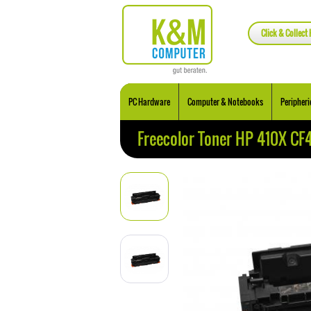
Click & Collect 
PC Hardware
Computer & Notebooks
Peripheri
Freecolor Toner HP 410X CF