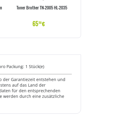
en
Toner Brother TN-2005 HL-2035
Toner HP 410 A cyan CF411A 23
65
€
134
€
50
90
ro Packung: 1 Stück(e)
lb der Garantiezeit entstehen und
estens auf das Land der
ktdaten für den entsprechenden
te werden durch eine zusätzliche