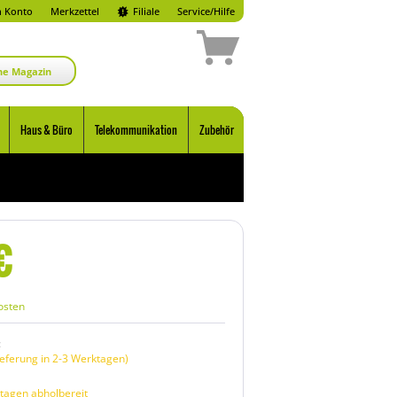
 Konto
Merkzettel
Filiale
Service/Hilfe
ne Magazin
Haus & Büro
Telekommunikation
Zubehör
€
osten
:
eferung in 2-3 Werktagen)
tagen abholbereit