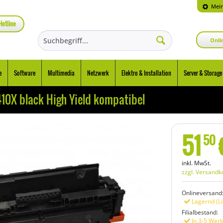
Mein
Hotline
Onli
e
Software
Multimedia
Netzwerk
Elektro & Installation
Server & Storage
410X black High Yield kompatibel
51
50
inkl. MwSt.
zzgl. Versandk
Onlineversand
Lagernd (Li
Filialbestand:
In 3-5 Werk