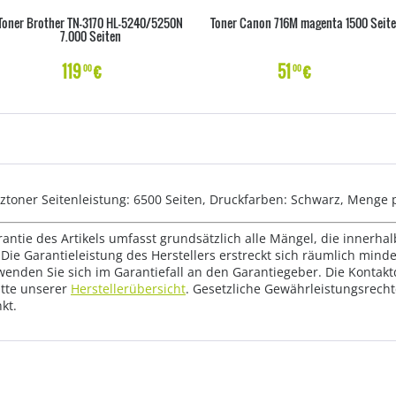
Toner Brother TN-3170 HL-5240/5250N
Toner Canon 716M magenta 1500 Seit
7.000 Seiten
119
€
51
€
00
00
toner Seitenleistung: 6500 Seiten, Druckfarben: Schwarz, Menge p
rantie des Artikels umfasst grundsätzlich alle Mängel, die innerha
Die Garantieleistung des Herstellers erstreckt sich räumlich mind
wenden Sie sich im Garantiefall an den Garantiegeber. Die Konta
tte unserer
Herstellerübersicht
. Gesetzliche Gewährleistungsrech
kt.