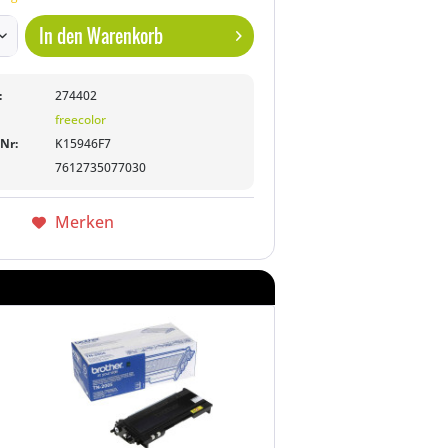
In den
Warenkorb
:
274402
freecolor
-Nr:
K15946F7
7612735077030
Merken