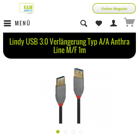
Online Magazin
MENÜ
Lindy USB 3.0 Verlängerung Typ A/A Anthra
Line M/F 1m