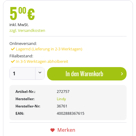
5
€
00
inkl. MwSt.
zzgl. Versandkosten
Onlineversand:
Lagernd (Lieferung in 2-3 Werktagen)
Filialbestand:
In 3-5 Werktagen abholbereit
In den
Warenkorb
Artikel-Nr.:
272757
Hersteller:
Lindy
Hersteller-Nr:
36761
EAN:
4002888367615
Merken