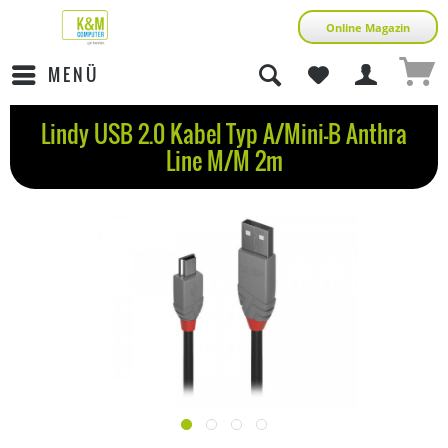
Online Magazin
MENÜ
Lindy USB 2.0 Kabel Typ A/Mini-B Anthra
Line M/M 2m