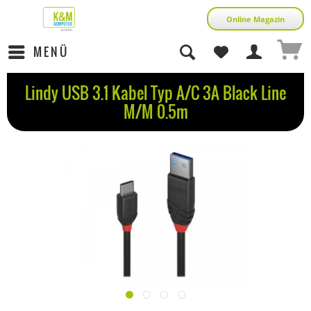
Online Magazin
MENÜ
Lindy USB 3.1 Kabel Typ A/C 3A Black Line
M/M 0.5m