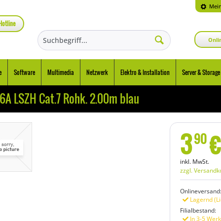
Mein
Hotline
Onli
e
Software
Multimedia
Netzwerk
Elektro & Installation
Server & Storage
.6A LSZH Cat.7 Rohk. 2.00m blau
3
€
90
inkl. MwSt.
zzgl. Versandk
Onlineversand
Lagernd (Li
Filialbestand:
In 3-5 Werk