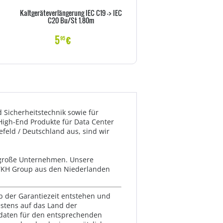
Kaltgeräteverlängerung IEC C19 -> IEC
Goobay NK 100 S-100 1m sc
C20 Bu/St 1.80m
Netzkabel AC Buchse> - Kab
Strom/Netzteil
5
€
6
€
95
99
 Sicherheitstechnik sowie für
 High-End Produkte für Data Center
efeld / Deutschland aus, sind wir
 große Unternehmen. Unsere
n TKH Group aus den Niederlanden
lb der Garantiezeit entstehen und
estens auf das Land der
ktdaten für den entsprechenden