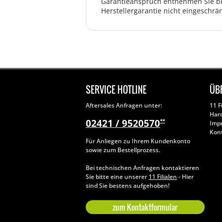
Garantieanspruch entnehmen Sie bi
Herstellergarantie nicht eingeschrän
SERVICE HOTLINE
ÜB
Aftersales Anfragen unter:
11 F
Har
02421 / 9520570
**
Imp
Kon
Für Anliegen zu Ihrem Kundenkonto
sowie zum Bestellprozess.
Bei technischen Anfragen kontaktieren
Sie bitte eine unserer
11 Filialen
- Hier
sind Sie bestens aufgehoben!
zum Kontaktformular