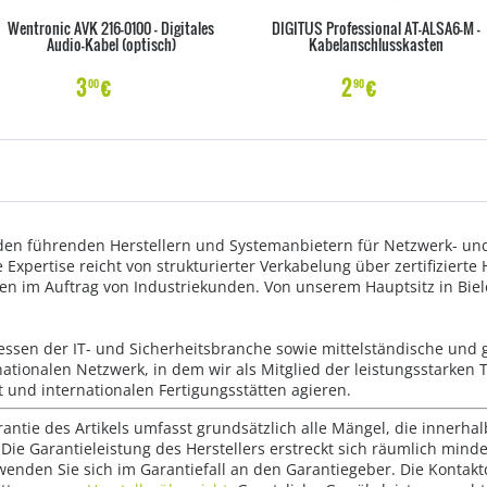
Wentronic AVK 216-0100 - Digitales
DIGITUS Professional AT-ALSA6-M -
Audio-Kabel (optisch)
Kabelanschlusskasten
3
€
2
€
00
90
den führenden Herstellern und Systemanbietern für Netzwerk- und
Expertise reicht von strukturierter Verkabelung über zertifizierte
gen im Auftrag von Industriekunden. Von unserem Hauptsitz in Biel
ssen der IT- und Sicherheitsbranche sowie mittelständische und
nationalen Netzwerk, in dem wir als Mitglied der leistungsstarke
t und internationalen Fertigungsstätten agieren.
rantie des Artikels umfasst grundsätzlich alle Mängel, die innerha
Die Garantieleistung des Herstellers erstreckt sich räumlich mind
wenden Sie sich im Garantiefall an den Garantiegeber. Die Konta