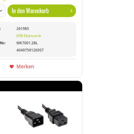
In den
Warenkorb
:
261985
EFB Elektronik
-Nr:
MK7001.2BL
4049759126957
Merken