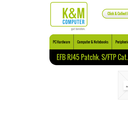
Click & Collect 
PC Hardware
Computer & Notebooks
Peripheri
EFB RJ45 Patchk. S/FTP Cat