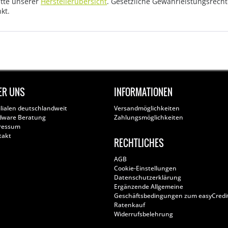
tte unserer
Herstellerübersicht
. Gesetzliche Gewährleistungsrech
kt.
ER UNS
INFORMATIONEN
ilialen deutschlandweit
Versandmöglichkeiten
dware Beratung
Zahlungsmöglichkeiten
ressum
takt
RECHTLICHES
AGB
Cookie-Einstellungen
Datenschutzerklärung
Ergänzende Allgemeine
Geschäftsbedingungen zum easyCredi
Ratenkauf
Widerrufsbelehrung