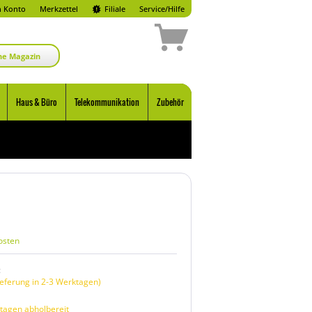
 Konto
Merkzettel
Filiale
Service/Hilfe
ne Magazin
Haus & Büro
Telekommunikation
Zubehör
osten
:
eferung in 2-3 Werktagen)
tagen abholbereit