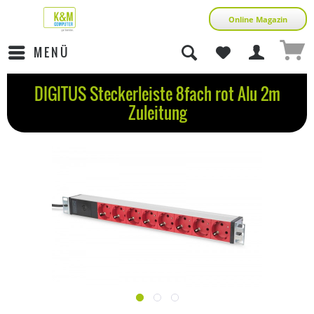
Online Magazin
MENÜ
DIGITUS Steckerleiste 8fach rot Alu 2m
Zuleitung