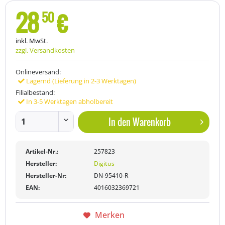
28
€
50
inkl. MwSt.
zzgl. Versandkosten
Onlineversand:
Lagernd (Lieferung in 2-3 Werktagen)
Filialbestand:
In 3-5 Werktagen abholbereit
In den
Warenkorb
Artikel-Nr.:
257823
Hersteller:
Digitus
Hersteller-Nr:
DN-95410-R
EAN:
4016032369721
Merken