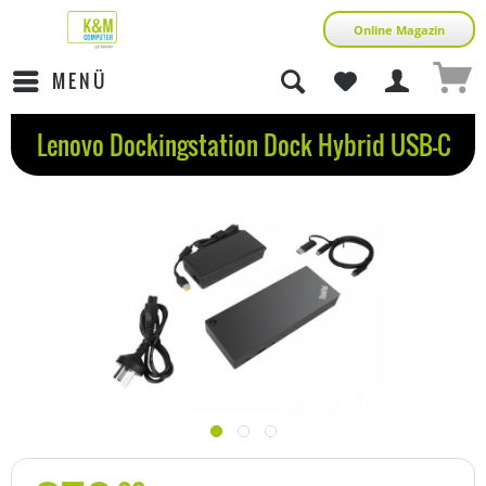
Online Magazin
MENÜ
Lenovo Dockingstation Dock Hybrid USB-C