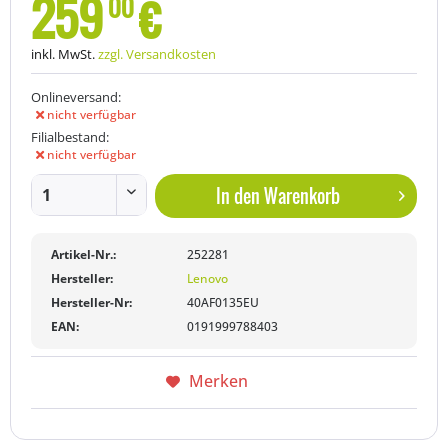
259
€
00
inkl. MwSt.
zzgl. Versandkosten
Onlineversand:
nicht verfügbar
Filialbestand:
nicht verfügbar
In den
Warenkorb
Artikel-Nr.:
252281
Hersteller:
Lenovo
Hersteller-Nr:
40AF0135EU
EAN:
0191999788403
Merken