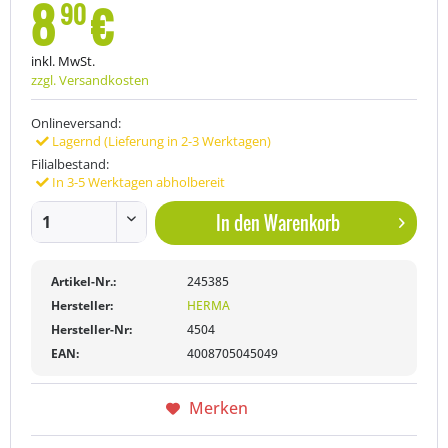
8
€
90
inkl. MwSt.
zzgl. Versandkosten
Onlineversand:
Lagernd (Lieferung in 2-3 Werktagen)
Filialbestand:
In 3-5 Werktagen abholbereit
In den
Warenkorb
Artikel-Nr.:
245385
Hersteller:
HERMA
Hersteller-Nr:
4504
EAN:
4008705045049
Merken