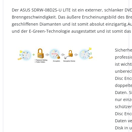
Der ASUS SDRW-08D2S-U LITE ist ein externer, schlanker DV
Brenngeschwindigkeit. Das äußere Erscheinungsbild des Bren
geschliffenen Diamanten und ist somit absolut einzigartig.
und der E-Green-Technologie ausgestattet und ist somit das
Sicherhe
professi
ist wich
unberech
Disc Enc
doppelt
Daten. S
nur einz
schützen
Disc Enc
Daten ve
Disk in 