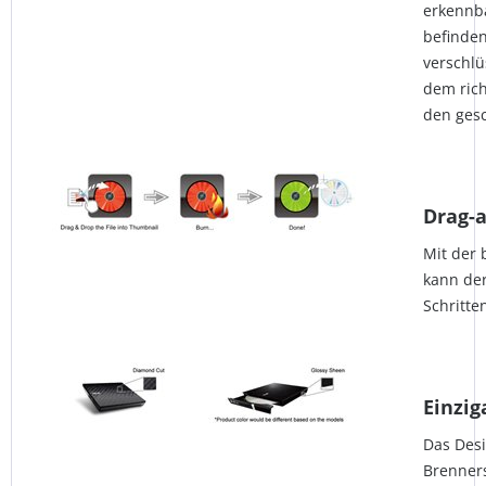
erkennba
befinden
verschlü
dem rich
den ges
Drag-
Mit der 
kann der
Schritte
Einzig
Das Des
Brenners