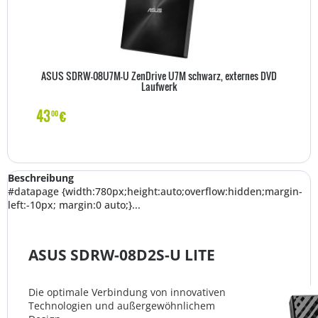
ASUS SDRW-08U7M-U ZenDrive U7M schwarz, externes DVD
Laufwerk
43
€
00
Beschreibung
#datapage {width:780px;height:auto;overflow:hidden;margin-
left:-10px; margin:0 auto;}...
ASUS SDRW-08D2S-U LITE
Die optimale Verbindung von innovativen
Technologien und außergewöhnlichem