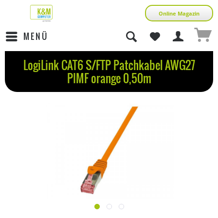
Online Magazin
MENÜ
LogiLink CAT6 S/FTP Patchkabel AWG27
PIMF orange 0,50m